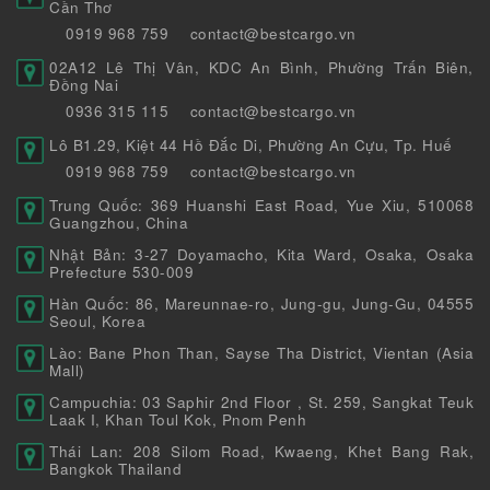
Cần Thơ
0919 968 759
contact@bestcargo.vn
02A12 Lê Thị Vân, KDC An Bình, Phường Trấn Biên,
Đồng Nai
0936 315 115
contact@bestcargo.vn
Lô B1.29, Kiệt 44 Hồ Đắc Di, Phường An Cựu, Tp. Huế
0919 968 759
contact@bestcargo.vn
Trung Quốc: 369 Huanshi East Road, Yue Xiu, 510068
Guangzhou, China
Nhật Bản: 3-27 Doyamacho, Kita Ward, Osaka, Osaka
Prefecture 530-009
Hàn Quốc: 86, Mareunnae-ro, Jung-gu, Jung-Gu, 04555
Seoul, Korea
Lào: Bane Phon Than, Sayse Tha District, Vientan (Asia
Mall)
Campuchia: 03 Saphir 2nd Floor , St. 259, Sangkat Teuk
Laak I, Khan Toul Kok, Pnom Penh
Thái Lan: 208 Silom Road, Kwaeng, Khet Bang Rak,
Bangkok Thailand