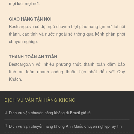
mọi lúc, mọi nơi.
GIAO HÀNG TẬN NƠI
Bestcargo.vn có đội ngũ chuyên biệt giao hàng tận nơi tại nội
thành, các tỉnh và nước ngoài sẽ thông qua kênh phân phối
chuyên nghiệp.
THANH TOÁN AN TOÀN
Bestcargo.vn với nhiếu phương thức thanh toán đảm bảo
tính an toàn nhanh chóng thuận tiện nhất đến với Quý
Khách.
DỊCH VỤ VẬN TẢI HÀNG KHÔNG
Dịch vụ vận chuyển hàng không đi Brazil giá rẻ
Dịch vụ vận chuyển hàng không Anh Quốc chuyên nghiệp, uy tín