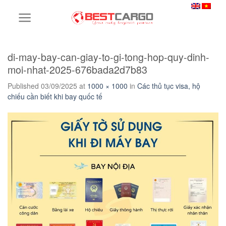
Skip
to
content
di-may-bay-can-giay-to-gi-tong-hop-quy-dinh-
moi-nhat-2025-676bada2d7b83
Published
03/09/2025
at
1000 × 1000
in
Các thủ tục visa, hộ
chiếu cần biết khi bay quốc tế