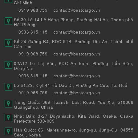
Chí Minh
0919 968 759
contact@bestcargo.vn
Số 30 Lô 14 Lê Hồng Phong, Phường Hải An, Thành phố
Hải Phòng
0936 315 115
contact@bestcargo.vn
Số 24 đường B4, KDC 91B, Phường Tân An, Thành phố
Cần Thơ
0919 968 759
contact@bestcargo.vn
02A12 Lê Thị Vân, KDC An Bình, Phường Trấn Biên,
Đồng Nai
0936 315 115
contact@bestcargo.vn
Lô B1.29, Kiệt 44 Hồ Đắc Di, Phường An Cựu, Tp. Huế
0919 968 759
contact@bestcargo.vn
Trung Quốc: 369 Huanshi East Road, Yue Xiu, 510068
Guangzhou, China
Nhật Bản: 3-27 Doyamacho, Kita Ward, Osaka, Osaka
Prefecture 530-009
Hàn Quốc: 86, Mareunnae-ro, Jung-gu, Jung-Gu, 04555
Seoul, Korea