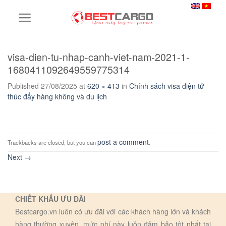
Skip
to
content
visa-dien-tu-nhap-canh-viet-nam-2021-1-
1680411092649559775314
Published
27/08/2025
at
620 × 413
in
Chính sách visa điện tử
thúc đẩy hàng không và du lịch
post a comment
Trackbacks are closed, but you can
.
Next
→
CHIẾT KHẤU ƯU ĐÃI
Bestcargo.vn luôn có ưu đãi với các khách hàng lớn và khách
hàng thường xuyên, mức phí này luôn đảm bảo tôt nhất tại