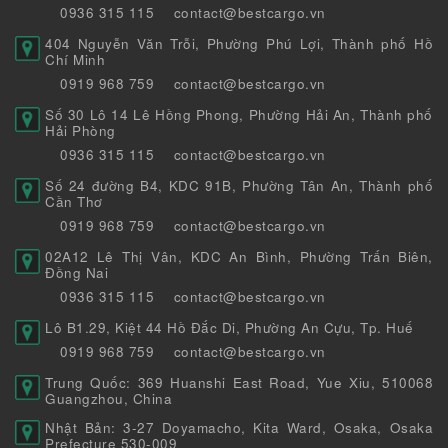
0936 315 115
contact@bestcargo.vn
404 Nguyễn Văn Trỗi, Phường Phú Lợi, Thành phố Hồ
Chí Minh
0919 968 759
contact@bestcargo.vn
Số 30 Lô 14 Lê Hồng Phong, Phường Hải An, Thành phố
Hải Phòng
0936 315 115
contact@bestcargo.vn
Số 24 đường B4, KDC 91B, Phường Tân An, Thành phố
Cần Thơ
0919 968 759
contact@bestcargo.vn
02A12 Lê Thị Vân, KDC An Bình, Phường Trấn Biên,
Đồng Nai
0936 315 115
contact@bestcargo.vn
Lô B1.29, Kiệt 44 Hồ Đắc Di, Phường An Cựu, Tp. Huế
0919 968 759
contact@bestcargo.vn
Trung Quốc: 369 Huanshi East Road, Yue Xiu, 510068
Guangzhou, China
Nhật Bản: 3-27 Doyamacho, Kita Ward, Osaka, Osaka
Prefecture 530-009