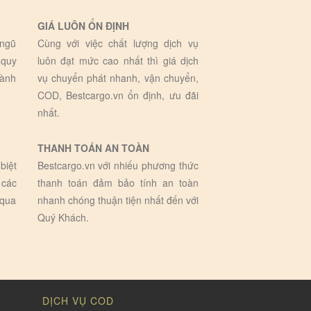
GIÁ LUÔN ỔN ĐỊNH
 ngũ
Cùng với việc chất lượng dịch vụ
 quy
luôn đạt mức cao nhất thì giá dịch
hành
vụ chuyển phát nhanh, vận chuyển,
COD, Bestcargo.vn ổn định, ưu đãi
nhất.
THANH TOÁN AN TOÀN
biệt
Bestcargo.vn với nhiếu phương thức
 các
thanh toán đảm bảo tính an toàn
 qua
nhanh chóng thuận tiện nhất đến với
Quý Khách.
DỊCH VỤ COD