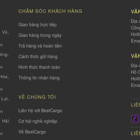
CHĂM SÓC KHÁCH HÀNG
VĂ
Địa 
Giao hàng trực tiếp
Công
 Võ,
Hotl
Giao hàng trong ngày
Emai
vn
Trả hàng và hoàn tiền
ờng,
VĂ
Cách thức gửi hàng
Địa 
Hình thức thanh toàn
vn
Hồ C
òa,
Thông tin nhận hàng
Hotl
Emai
vn
VỀ CHÚNG TÔI
Lợi,
LIÊ
Liên hệ với BestCargo
vn
Cơ hội nghề nghiệp
 Hải
Về BestCargo
LIÊ
vn