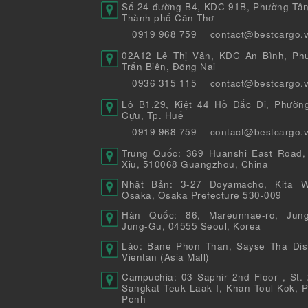
Số 24 đường B4, KDC 91B, Phường Tân
Thành phố Cần Thơ
0919 968 759
contact@bestcargo.
02A12 Lê Thị Vân, KDC An Bình, Ph
Trấn Biên, Đồng Nai
0936 315 115
contact@bestcargo.
Lô B1.29, Kiệt 44 Hồ Đắc Di, Phườn
Cựu, Tp. Huế
0919 968 759
contact@bestcargo.
Trung Quốc: 369 Huanshi East Road,
Xiu, 510068 Guangzhou, China
Nhật Bản: 3-27 Doyamacho, Kita W
Osaka, Osaka Prefecture 530-009
Hàn Quốc: 86, Mareunnae-ro, Jung
Jung-Gu, 04555 Seoul, Korea
Lào: Bane Phon Than, Sayse Tha Distr
Vientan (Asia Mall)
Campuchia: 03 Saphir 2nd Floor , St. 
Sangkat Teuk Laak I, Khan Toul Kok, 
Penh