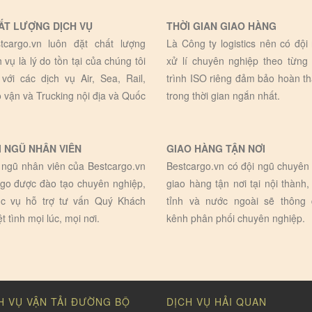
ẤT LƯỢNG DỊCH VỤ
THỜI GIAN GIAO HÀNG
tcargo.vn luôn đặt chất lượng
Là Công ty logistics nên có đội
h vụ là lý do tồn tại của chúng tôi
xử lí chuyên nghiệp theo từng
 với các dịch vụ Air, Sea, Rail,
trình ISO riêng đảm bảo hoàn t
 vận và Trucking nội địa và Quốc
trong thời gian ngắn nhất.
I NGŨ NHÂN VIÊN
GIAO HÀNG TẬN NƠI
 ngũ nhân viên của Bestcargo.vn
Bestcargo.vn có đội ngũ chuyên 
go được đào tạo chuyên nghiệp,
giao hàng tận nơi tại nội thành,
c vụ hỗ trợ tư vấn Quý Khách
tỉnh và nước ngoài sẽ thông
ệt tình mọi lúc, mọi nơi.
kênh phân phối chuyên nghiệp.
H VỤ VẬN TẢI ĐƯỜNG BỘ
DỊCH VỤ HẢI QUAN