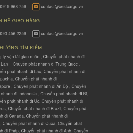
0919 968 759
contact@bestcargo.vn
N HỆ GIAO HÀNG
093 456 2259
contact@bestcargo.vn
 HƯỚNG TÌM KIẾM
 ty vận tải giao nhận
,
Chuyển phát nhanh đi
i Lan
,
Chuyển phát nhanh đi Trung Quốc
,
ển phát nhanh đi Lào
,
Chuyển phát nhanh đi
puchia
,
Chuyển phát nhanh đi
apore
,
Chuyển phát nhanh đi Ấn Độ
,
Chuyển
 nhanh đi Indonesia
,
Chuyển phát nhanh đi Bỉ
,
ển phát nhanh đi Úc
,
Chuyển phát nhanh đi
rus
,
Chuyển phát nhanh đi Brazil
,
Chuyển phát
nh đi Canada
,
Chuyển phát nhanh đi
u
,
Chuyển phát nhanh đi Cuba
,
Chuyển phát
h đi Pháp
,
Chuyển phát nhanh đi Anh
,
Chuyển