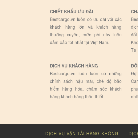
CHIẾT KHẤU ƯU ĐÃI
CH
Bestcargo.vn luôn có ưu đãi với các
Bes
khách hàng lớn và khách hàng
dịc
thường xuyên, mức phí này luôn
đối
đảm bảo tôt nhất tại Việt Nam.
Kho
Tế
DỊCH VỤ KHÁCH HÀNG
ĐỘ
Bestcargo.vn luôn luôn có những
Đội
chính sách hậu mãi, chế độ bảo
Car
hiểm hàng hóa, chăm sóc khách
phụ
hàng khách hàng thân thiết.
nhi
DỊCH VỤ VẬN TẢI HÀNG KHÔNG
DỊC