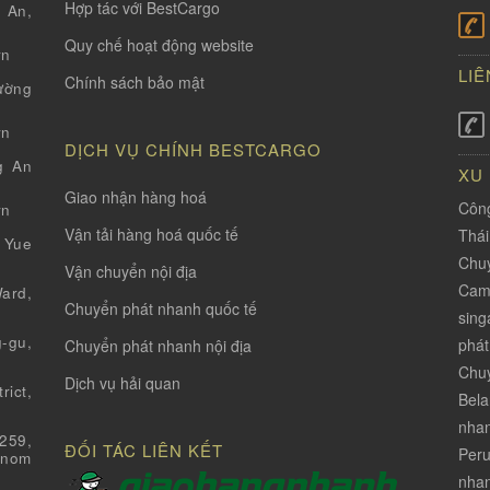
Hợp tác với BestCargo
 An,
Quy chế hoạt động website
vn
LIÊ
Chính sách bảo mật
ường
vn
DỊCH VỤ CHÍNH BESTCARGO
g An
XU
Giao nhận hàng hoá
Công
vn
Vận tải hàng hoá quốc tế
Thá
 Yue
Chuy
Vận chuyển nội địa
Cam
ard,
Chuyển phát nhanh quốc tế
sing
-gu,
phát
Chuyển phát nhanh nội địa
Chuy
Dịch vụ hải quan
ict,
Bela
nha
259,
ĐỐI TÁC LIÊN KẾT
Per
Pnom
nhan