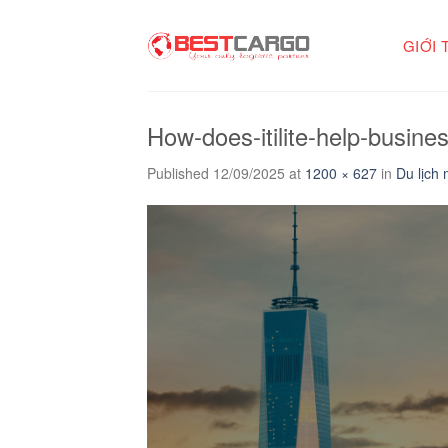
Skip
to
GIỚI 
content
How-does-itilite-help-busines
Published
12/09/2025
at
1200 × 627
in
Du lịch 