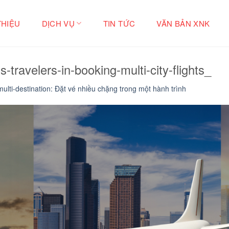
THIỆU
DỊCH VỤ
TIN TỨC
VĂN BẢN XNK
s-travelers-in-booking-multi-city-flights_
multi-destination: Đặt vé nhiều chặng trong một hành trình