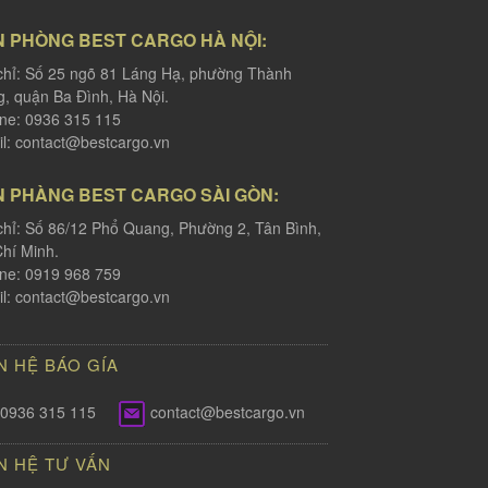
N PHÒNG BEST CARGO HÀ NỘI:
chỉ: Số 25 ngõ 81 Láng Hạ, phường Thành
, quận Ba Đình, Hà Nội.
ine: 0936 315 115
l:
contact@bestcargo.vn
N PHÀNG BEST CARGO SÀI GÒN:
chỉ: Số 86/12 Phổ Quang, Phường 2, Tân Bình,
hí Minh.
ine: 0919 968 759
l:
contact@bestcargo.vn
N HỆ BÁO GÍA
0936 315 115
contact@bestcargo.vn
N HỆ TƯ VẤN