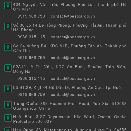
404 Nguyễn Văn Trỗi, Phường Phú Lợi, Thành phố Hồ
Chí Minh
0919 968 759
contact@bestcargo.vn
Số 30 Lô 14 Lê Hồng Phong, Phường Hải An, Thành phố
Hải Phòng
0936 315 115
contact@bestcargo.vn
Số 24 đường B4, KDC 91B, Phường Tân An, Thành phố
Cần Thơ
0919 968 759
contact@bestcargo.vn
02A12 Lê Thị Vân, KDC An Bình, Phường Trấn Biên,
Đồng Nai
0936 315 115
contact@bestcargo.vn
Lô B1.29, Kiệt 44 Hồ Đắc Di, Phường An Cựu, Tp. Huế
0919 968 759
contact@bestcargo.vn
Trung Quốc: 369 Huanshi East Road, Yue Xiu, 510068
Guangzhou, China
Nhật Bản: 3-27 Doyamacho, Kita Ward, Osaka, Osaka
Prefecture 530-009
Hàn Quốc: 86, Mareunnae-ro, Jung-gu, Jung-Gu, 04555