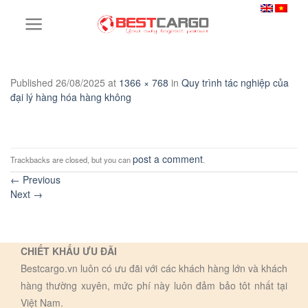
Skip
to
content
Published
26/08/2025
at
1366 × 768
in
Quy trình tác nghiệp của
đại lý hàng hóa hàng không
post a comment
Trackbacks are closed, but you can
.
←
Previous
Next
→
CHIẾT KHẤU ƯU ĐÃI
Bestcargo.vn luôn có ưu đãi với các khách hàng lớn và khách
hàng thường xuyên, mức phí này luôn đảm bảo tôt nhất tại
Việt Nam.