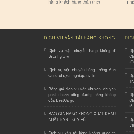
hàng khách hàng thân thiết.
nhi
DỊCH VỤ VẬN TẢI HÀNG KHÔNG
DỊC
Dịch vụ vận chuyển hàng không đi
Dị
Brazil giá rẻ
C
(C
Dịch vụ vận chuyển hàng không Anh
Quốc chuyên nghiệp, uy tín
Dị
Tr
Bảng giá dịch vụ vận chuyển, chuyển
phát nhanh bằng đường hàng không
Dị
của BestCargo
Ch
rẻ
BÁO GIÁ HÀNG KHÔNG XUẤT KHẨU
NHẬT BẢN – GIÁ RẺ
Dị
Vi
Dịch vụ vận tải hàng không quốc tế