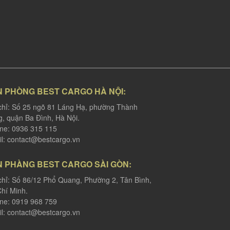
N PHÒNG BEST CARGO HÀ NỘI:
chỉ: Số 25 ngõ 81 Láng Hạ, phường Thành
, quận Ba Đình, Hà Nội.
ine: 0936 315 115
l:
contact@bestcargo.vn
N PHÀNG BEST CARGO SÀI GÒN:
chỉ: Số 86/12 Phổ Quang, Phường 2, Tân Bình,
hí Minh.
ine: 0919 968 759
l:
contact@bestcargo.vn