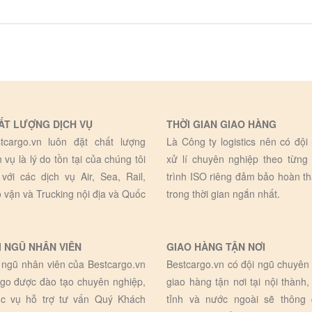
ẤT LƯỢNG DỊCH VỤ
THỜI GIAN GIAO HÀNG
tcargo.vn luôn đặt chất lượng
Là Công ty logistics nên có đội
h vụ là lý do tồn tại của chúng tôi
xử lí chuyên nghiệp theo từng
 với các dịch vụ Air, Sea, Rail,
trình ISO riêng đảm bảo hoàn t
 vận và Trucking nội địa và Quốc
trong thời gian ngắn nhất.
I NGŨ NHÂN VIÊN
GIAO HÀNG TẬN NƠI
 ngũ nhân viên của Bestcargo.vn
Bestcargo.vn có đội ngũ chuyên 
go được đào tạo chuyên nghiệp,
giao hàng tận nơi tại nội thành,
c vụ hỗ trợ tư vấn Quý Khách
tỉnh và nước ngoài sẽ thông