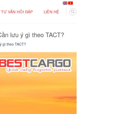
TƯ VẤN HỎI ĐÁP
LIÊN HỆ
Cần lưu ý gì theo TACT?
 ý gì theo TACT?