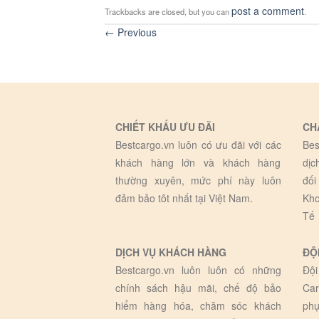
post a comment
Trackbacks are closed, but you can
.
←
Previous
CHIẾT KHẤU ƯU ĐÃI
CH
Bestcargo.vn luôn có ưu đãi với các
Bes
khách hàng lớn và khách hàng
dịc
thường xuyên, mức phí này luôn
đối
đảm bảo tôt nhất tại Việt Nam.
Kho
Tế
DỊCH VỤ KHÁCH HÀNG
ĐỘ
Bestcargo.vn luôn luôn có những
Đội
chính sách hậu mãi, chế độ bảo
Car
hiểm hàng hóa, chăm sóc khách
phụ