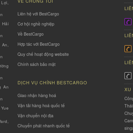
VỀ CHÚNG TÔI
Lợi,
LIÊ
Liên hệ với BestCargo
vn
Cơ hội nghề nghiệp
 Hải
Về BestCargo
LIÊ
vn
Hợp tác với BestCargo
 An,
Quy chế hoạt động website
vn
LIÊ
Chính sách bảo mật
ường
vn
DỊCH VỤ CHÍNH BESTCARGO
g An
XU
Giao nhận hàng hoá
Công
vn
Vận tải hàng hoá quốc tế
Thá
 Yue
Chuy
Vận chuyển nội địa
Cam
ard,
Chuyển phát nhanh quốc tế
sing