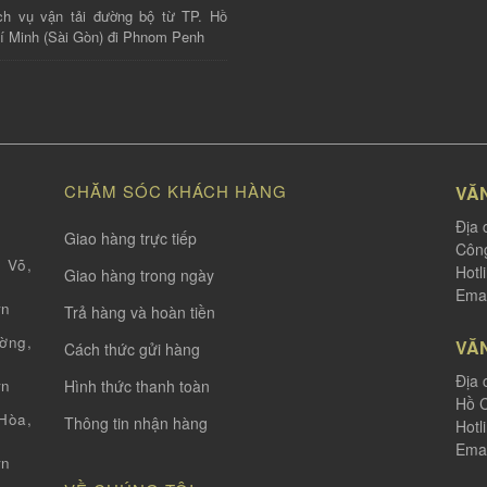
ch vụ vận tải đường bộ từ TP. Hồ
í Minh (Sài Gòn) đi Phnom Penh
CHĂM SÓC KHÁCH HÀNG
VĂ
Địa 
Giao hàng trực tiếp
Công
 Võ,
Hotl
Giao hàng trong ngày
Emai
vn
Trả hàng và hoàn tiền
ờng,
VĂ
Cách thức gửi hàng
Địa 
Hình thức thanh toàn
vn
Hồ C
òa,
Thông tin nhận hàng
Hotl
Emai
vn