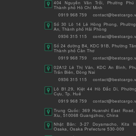
404 Nguyễn Văn Trỗi, Phường Phú 
Thành phố Hồ Chí Minh
0919 968 759
contact@bestcargo.
Số 30 Lô 14 Lê Hồng Phong, Phường
An, Thành phố Hải Phòng
0936 315 115
contact@bestcargo.
Số 24 đường B4, KDC 91B, Phường Tân
Thành phố Cần Thơ
0919 968 759
contact@bestcargo.
02A12 Lê Thị Vân, KDC An Bình, Ph
Trấn Biên, Đồng Nai
0936 315 115
contact@bestcargo.
Lô B1.29, Kiệt 44 Hồ Đắc Di, Phườn
Cựu, Tp. Huế
0919 968 759
contact@bestcargo.
Trung Quốc: 369 Huanshi East Road,
Xiu, 510068 Guangzhou, China
Nhật Bản: 3-27 Doyamacho, Kita W
Osaka, Osaka Prefecture 530-009