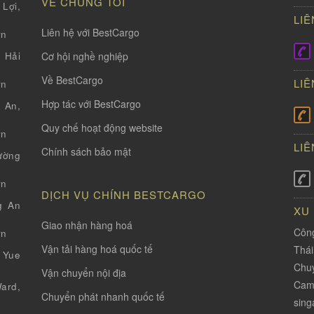
VỀ CHÚNG TÔI
Lợi,
LIÊ
Liên hệ với BestCargo
vn
Cơ hội nghề nghiệp
 Hải
Về BestCargo
LIÊ
vn
Hợp tác với BestCargo
 An,
Quy chế hoạt động website
vn
LIÊ
Chính sách bảo mật
ường
vn
DỊCH VỤ CHÍNH BESTCARGO
g An
XU
Giao nhận hàng hoá
Công
vn
Vận tải hàng hoá quốc tế
Thá
 Yue
Chuy
Vận chuyển nội địa
Cam
ard,
Chuyển phát nhanh quốc tế
sing