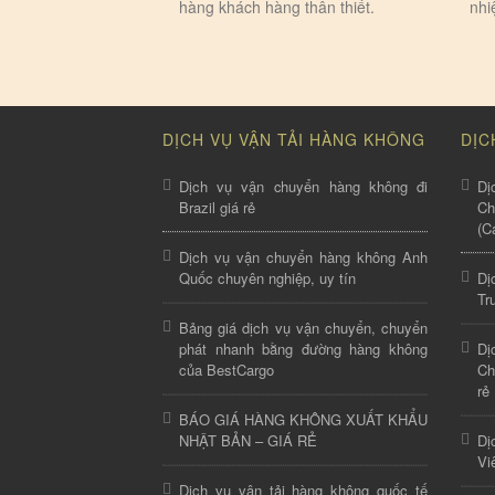
hàng khách hàng thân thiết.
nhi
DỊCH VỤ VẬN TẢI HÀNG KHÔNG
DỊC
Dịch vụ vận chuyển hàng không đi
Dị
Brazil giá rẻ
C
(C
Dịch vụ vận chuyển hàng không Anh
Quốc chuyên nghiệp, uy tín
Dị
Tr
Bảng giá dịch vụ vận chuyển, chuyển
phát nhanh bằng đường hàng không
Dị
của BestCargo
Ch
rẻ
BÁO GIÁ HÀNG KHÔNG XUẤT KHẨU
NHẬT BẢN – GIÁ RẺ
Dị
Vi
Dịch vụ vận tải hàng không quốc tế