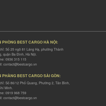
N PHÒNG BEST CARGO HÀ NỘI:
chỉ: Số 25 ngõ 81 Láng Hạ, phường Thành
, quận Ba Đình, Hà Nội.
ine: 0936 315 115
l:
contact@bestcargo.vn
N PHÀNG BEST CARGO SÀI GÒN:
chỉ: Số 86/12 Phổ Quang, Phường 2, Tân Bình,
hí Minh.
ine: 0919 968 759
l:
contact@bestcargo.vn