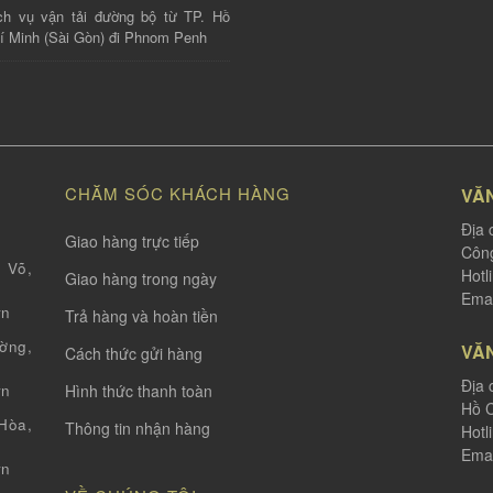
ch vụ vận tải đường bộ từ TP. Hồ
í Minh (Sài Gòn) đi Phnom Penh
CHĂM SÓC KHÁCH HÀNG
VĂ
Địa 
Giao hàng trực tiếp
Công
 Võ,
Hotl
Giao hàng trong ngày
Emai
vn
Trả hàng và hoàn tiền
ờng,
VĂ
Cách thức gửi hàng
Địa 
Hình thức thanh toàn
vn
Hồ C
òa,
Thông tin nhận hàng
Hotl
Emai
vn