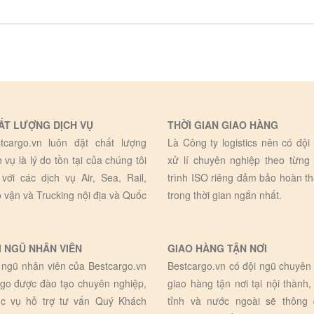
ẤT LƯỢNG DỊCH VỤ
THỜI GIAN GIAO HÀNG
tcargo.vn luôn đặt chất lượng
Là Công ty logistics nên có đội
h vụ là lý do tồn tại của chúng tôi
xử lí chuyên nghiệp theo từng
 với các dịch vụ Air, Sea, Rail,
trình ISO riêng đảm bảo hoàn t
 vận và Trucking nội địa và Quốc
trong thời gian ngắn nhất.
I NGŨ NHÂN VIÊN
GIAO HÀNG TẬN NƠI
 ngũ nhân viên của Bestcargo.vn
Bestcargo.vn có đội ngũ chuyên 
go được đào tạo chuyên nghiệp,
giao hàng tận nơi tại nội thành,
c vụ hỗ trợ tư vấn Quý Khách
tỉnh và nước ngoài sẽ thông