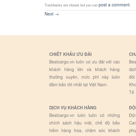
post a comment
Trackbacks are closed, but you can
.
Next
→
CHIẾT KHẤU ƯU ĐÃI
CH
Bestcargo.vn luôn có ưu đãi với các
Bes
khách hàng lớn và khách hàng
dịc
thường xuyên, mức phí này luôn
đối
đảm bảo tôt nhất tại Việt Nam.
Kho
Tế
DỊCH VỤ KHÁCH HÀNG
ĐỘ
Bestcargo.vn luôn luôn có những
Đội
chính sách hậu mãi, chế độ bảo
Car
hiểm hàng hóa, chăm sóc khách
phụ