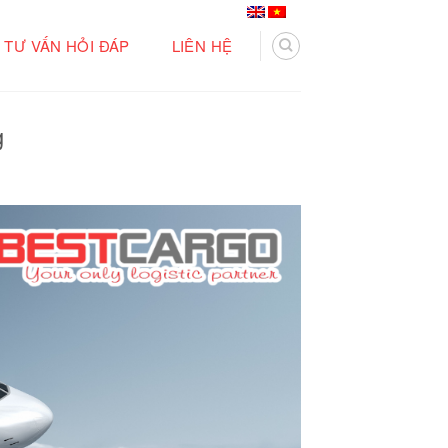
TƯ VẤN HỎI ĐÁP
LIÊN HỆ
g