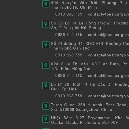
404 Nguyễn Văn Trỗi, Phường Phú 
Thành phố Hồ Chí Minh
0919 968 759
contact@bestcargo.
Số 30 Lô 14 Lê Hồng Phong, Phường
An, Thành phố Hải Phòng
0936 315 115
contact@bestcargo.
Số 24 đường B4, KDC 91B, Phường Tân
Thành phố Cần Thơ
0919 968 759
contact@bestcargo.
02A12 Lê Thị Vân, KDC An Bình, Ph
Trấn Biên, Đồng Nai
0936 315 115
contact@bestcargo.
Lô B1.29, Kiệt 44 Hồ Đắc Di, Phườn
Cựu, Tp. Huế
0919 968 759
contact@bestcargo.
Trung Quốc: 369 Huanshi East Road,
Xiu, 510068 Guangzhou, China
Nhật Bản: 3-27 Doyamacho, Kita W
Osaka, Osaka Prefecture 530-009