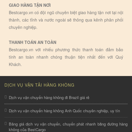
GIAO HÀNG TẬN NƠI
Bestcargo.vn có đội ngũ chuyên biệt giao hàng tận nơi tại nội
thành, các tỉnh và nước ngoài sẽ thông qua kênh phân phối
chuyên nghiệp.
THANH TOÁN AN TOÀN
Bestcargo.vn với nhiếu phương thức thanh toán đảm bảo
tính an toàn nhanh chóng thuận tiện nhất đến với Quý
Khách.
DỊCH VỤ VẬN TẢI HÀNG KHÔNG
Dịch vụ vận chuyển hàng không đi Brazil giá rẻ
Dịch vụ vận chuyển hàng không Anh Quốc chuyên nghiệp, uy tín
Bảng giá dịch vụ vận chuyển, chuyển phát nhanh bằng đường hàng
không của BestCargo