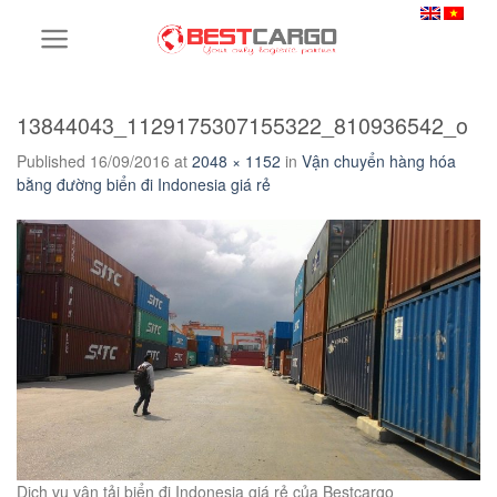
Skip
to
content
13844043_1129175307155322_810936542_o
Published
16/09/2016
at
2048 × 1152
in
Vận chuyển hàng hóa
bằng đường biển đi Indonesia giá rẻ
Dịch vụ vận tải biển đi Indonesia giá rẻ của Bestcargo