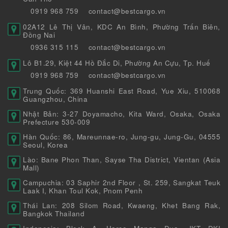
0919 968 759
contact@bestcargo.vn
02A12 Lê Thị Vân, KDC An Bình, Phường Trấn Biên,
Đồng Nai
0936 315 115
contact@bestcargo.vn
Lô B1.29, Kiệt 44 Hồ Đắc Di, Phường An Cựu, Tp. Huế
0919 968 759
contact@bestcargo.vn
Trung Quốc: 369 Huanshi East Road, Yue Xiu, 510068
Guangzhou, China
Nhật Bản: 3-27 Doyamacho, Kita Ward, Osaka, Osaka
Prefecture 530-009
Hàn Quốc: 86, Mareunnae-ro, Jung-gu, Jung-Gu, 04555
Seoul, Korea
Lào: Bane Phon Than, Sayse Tha District, Vientan (Asia
Mall)
Campuchia: 03 Saphir 2nd Floor , St. 259, Sangkat Teuk
Laak I, Khan Toul Kok, Pnom Penh
Thái Lan: 208 Silom Road, Kwaeng, Khet Bang Rak,
Bangkok Thailand