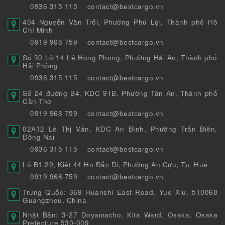
0936 315 115
contact@bestcargo.vn
404 Nguyễn Văn Trỗi, Phường Phú Lợi, Thành phố Hồ
Chí Minh
0919 968 759
contact@bestcargo.vn
Số 30 Lô 14 Lê Hồng Phong, Phường Hải An, Thành phố
Hải Phòng
0936 315 115
contact@bestcargo.vn
Số 24 đường B4, KDC 91B, Phường Tân An, Thành phố
Cần Thơ
0919 968 759
contact@bestcargo.vn
02A12 Lê Thị Vân, KDC An Bình, Phường Trấn Biên,
Đồng Nai
0936 315 115
contact@bestcargo.vn
Lô B1.29, Kiệt 44 Hồ Đắc Di, Phường An Cựu, Tp. Huế
0919 968 759
contact@bestcargo.vn
Trung Quốc: 369 Huanshi East Road, Yue Xiu, 510068
Guangzhou, China
Nhật Bản: 3-27 Doyamacho, Kita Ward, Osaka, Osaka
Prefecture 530-009