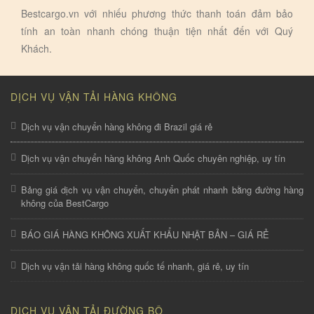
Bestcargo.vn với nhiếu phương thức thanh toán đảm bảo
tính an toàn nhanh chóng thuận tiện nhất đến với Quý
Khách.
DỊCH VỤ VẬN TẢI HÀNG KHÔNG
Dịch vụ vận chuyển hàng không đi Brazil giá rẻ
Dịch vụ vận chuyển hàng không Anh Quốc chuyên nghiệp, uy tín
Bảng giá dịch vụ vận chuyển, chuyển phát nhanh bằng đường hàng
không của BestCargo
BÁO GIÁ HÀNG KHÔNG XUẤT KHẨU NHẬT BẢN – GIÁ RẺ
Dịch vụ vận tải hàng không quốc tế nhanh, giá rẻ, uy tín
DỊCH VỤ VẬN TẢI ĐƯỜNG BỘ