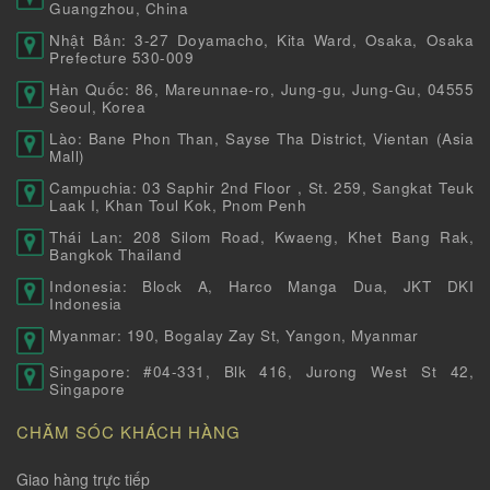
Guangzhou, China
Nhật Bản: 3-27 Doyamacho, Kita Ward, Osaka, Osaka
Prefecture 530-009
Hàn Quốc: 86, Mareunnae-ro, Jung-gu, Jung-Gu, 04555
Seoul, Korea
Lào: Bane Phon Than, Sayse Tha District, Vientan (Asia
Mall)
Campuchia: 03 Saphir 2nd Floor , St. 259, Sangkat Teuk
Laak I, Khan Toul Kok, Pnom Penh
Thái Lan: 208 Silom Road, Kwaeng, Khet Bang Rak,
Bangkok Thailand
Indonesia: Block A, Harco Manga Dua, JKT DKI
Indonesia
Myanmar: 190, Bogalay Zay St, Yangon, Myanmar
Singapore: #04-331, Blk 416, Jurong West St 42,
Singapore
CHĂM SÓC KHÁCH HÀNG
Giao hàng trực tiếp