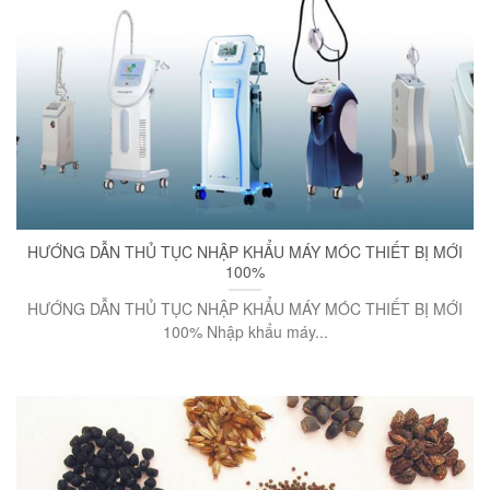
HƯỚNG DẪN THỦ TỤC NHẬP KHẨU MÁY MÓC THIẾT BỊ MỚI
100%
HƯỚNG DẪN THỦ TỤC NHẬP KHẨU MÁY MÓC THIẾT BỊ MỚI
100% Nhập khẩu máy...