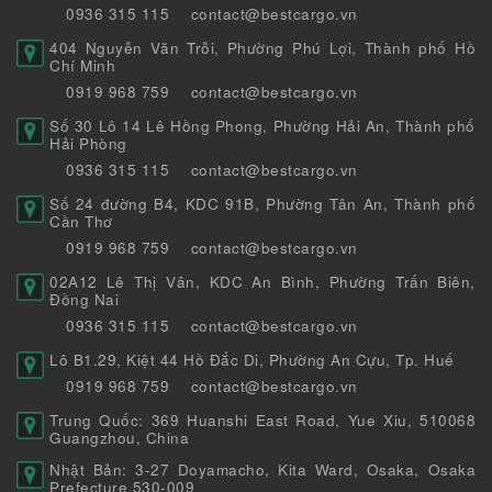
0936 315 115
contact@bestcargo.vn
404 Nguyễn Văn Trỗi, Phường Phú Lợi, Thành phố Hồ
Chí Minh
0919 968 759
contact@bestcargo.vn
Số 30 Lô 14 Lê Hồng Phong, Phường Hải An, Thành phố
Hải Phòng
0936 315 115
contact@bestcargo.vn
Số 24 đường B4, KDC 91B, Phường Tân An, Thành phố
Cần Thơ
0919 968 759
contact@bestcargo.vn
02A12 Lê Thị Vân, KDC An Bình, Phường Trấn Biên,
Đồng Nai
0936 315 115
contact@bestcargo.vn
Lô B1.29, Kiệt 44 Hồ Đắc Di, Phường An Cựu, Tp. Huế
0919 968 759
contact@bestcargo.vn
Trung Quốc: 369 Huanshi East Road, Yue Xiu, 510068
Guangzhou, China
Nhật Bản: 3-27 Doyamacho, Kita Ward, Osaka, Osaka
Prefecture 530-009