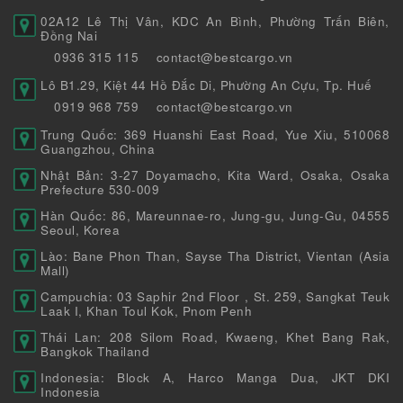
02A12 Lê Thị Vân, KDC An Bình, Phường Trấn Biên,
Đồng Nai
0936 315 115
contact@bestcargo.vn
Lô B1.29, Kiệt 44 Hồ Đắc Di, Phường An Cựu, Tp. Huế
0919 968 759
contact@bestcargo.vn
Trung Quốc: 369 Huanshi East Road, Yue Xiu, 510068
Guangzhou, China
Nhật Bản: 3-27 Doyamacho, Kita Ward, Osaka, Osaka
Prefecture 530-009
Hàn Quốc: 86, Mareunnae-ro, Jung-gu, Jung-Gu, 04555
Seoul, Korea
Lào: Bane Phon Than, Sayse Tha District, Vientan (Asia
Mall)
Campuchia: 03 Saphir 2nd Floor , St. 259, Sangkat Teuk
Laak I, Khan Toul Kok, Pnom Penh
Thái Lan: 208 Silom Road, Kwaeng, Khet Bang Rak,
Bangkok Thailand
Indonesia: Block A, Harco Manga Dua, JKT DKI
Indonesia