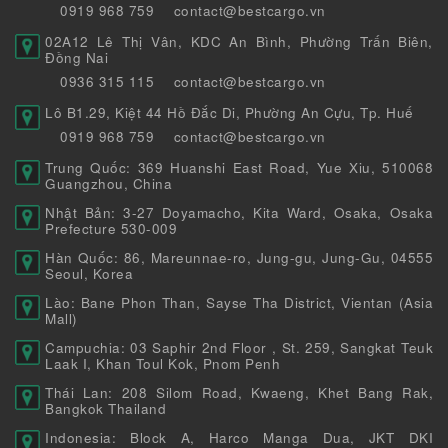
0919 968 759
contact@bestcargo.vn
02A12 Lê Thị Vân, KDC An Bình, Phường Trấn Biên,
Đồng Nai
0936 315 115
contact@bestcargo.vn
Lô B1.29, Kiệt 44 Hồ Đắc Di, Phường An Cựu, Tp. Huế
0919 968 759
contact@bestcargo.vn
Trung Quốc: 369 Huanshi East Road, Yue Xiu, 510068
Guangzhou, China
Nhật Bản: 3-27 Doyamacho, Kita Ward, Osaka, Osaka
Prefecture 530-009
Hàn Quốc: 86, Mareunnae-ro, Jung-gu, Jung-Gu, 04555
Seoul, Korea
Lào: Bane Phon Than, Sayse Tha District, Vientan (Asia
Mall)
Campuchia: 03 Saphir 2nd Floor , St. 259, Sangkat Teuk
Laak I, Khan Toul Kok, Pnom Penh
Thái Lan: 208 Silom Road, Kwaeng, Khet Bang Rak,
Bangkok Thailand
Indonesia: Block A, Harco Manga Dua, JKT DKI