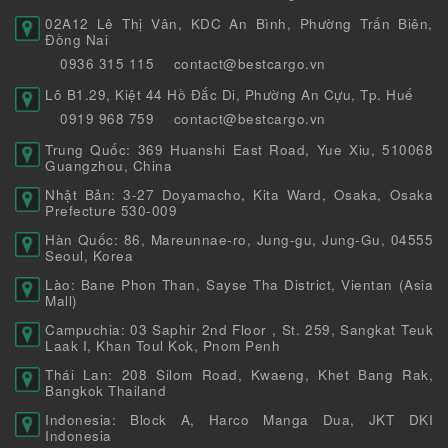
02A12 Lê Thị Vân, KDC An Bình, Phường Trấn Biên,
Đồng Nai
0936 315 115
contact@bestcargo.vn
Lô B1.29, Kiệt 44 Hồ Đắc Di, Phường An Cựu, Tp. Huế
0919 968 759
contact@bestcargo.vn
Trung Quốc: 369 Huanshi East Road, Yue Xiu, 510068
Guangzhou, China
Nhật Bản: 3-27 Doyamacho, Kita Ward, Osaka, Osaka
Prefecture 530-009
Hàn Quốc: 86, Mareunnae-ro, Jung-gu, Jung-Gu, 04555
Seoul, Korea
Lào: Bane Phon Than, Sayse Tha District, Vientan (Asia
Mall)
Campuchia: 03 Saphir 2nd Floor , St. 259, Sangkat Teuk
Laak I, Khan Toul Kok, Pnom Penh
Thái Lan: 208 Silom Road, Kwaeng, Khet Bang Rak,
Bangkok Thailand
Indonesia: Block A, Harco Manga Dua, JKT DKI
Indonesia