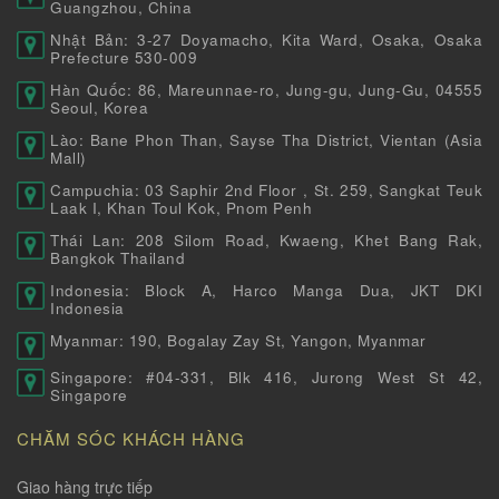
Guangzhou, China
Nhật Bản: 3-27 Doyamacho, Kita Ward, Osaka, Osaka
Prefecture 530-009
Hàn Quốc: 86, Mareunnae-ro, Jung-gu, Jung-Gu, 04555
Seoul, Korea
Lào: Bane Phon Than, Sayse Tha District, Vientan (Asia
Mall)
Campuchia: 03 Saphir 2nd Floor , St. 259, Sangkat Teuk
Laak I, Khan Toul Kok, Pnom Penh
Thái Lan: 208 Silom Road, Kwaeng, Khet Bang Rak,
Bangkok Thailand
Indonesia: Block A, Harco Manga Dua, JKT DKI
Indonesia
Myanmar: 190, Bogalay Zay St, Yangon, Myanmar
Singapore: #04-331, Blk 416, Jurong West St 42,
Singapore
CHĂM SÓC KHÁCH HÀNG
Giao hàng trực tiếp