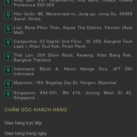
Prefecture 530-009
Hàn Quốc: 86, Mareunnae-ro, Jung-gu, Jung-Gu, 04555
Seoul, Korea
Lào: Bane Phon Than, Sayse Tha District, Vientan (Asia
Mall)
Campuchia: 03 Saphir 2nd Floor , St. 259, Sangkat Teuk
Laak I, Khan Toul Kok, Pnom Penh
Thái Lan: 208 Silom Road, Kwaeng, Khet Bang Rak,
Bangkok Thailand
Indonesia: Block A, Harco Manga Dua, JKT DKI
Indonesia
Myanmar: 190, Bogalay Zay St, Yangon, Myanmar
Singapore: #04-331, Blk 416, Jurong West St 42,
Singapore
CHĂM SÓC KHÁCH HÀNG
Giao hàng trực tiếp
Giao hàng trong ngày