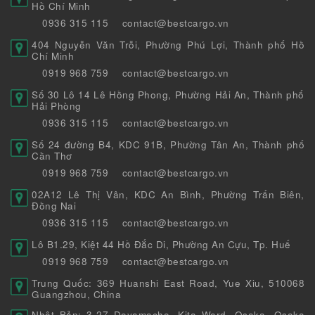
Hồ Chí Minh
0936 315 115
contact@bestcargo.vn
404 Nguyễn Văn Trỗi, Phường Phú Lợi, Thành phố Hồ
Chí Minh
0919 968 759
contact@bestcargo.vn
Số 30 Lô 14 Lê Hồng Phong, Phường Hải An, Thành phố
Hải Phòng
0936 315 115
contact@bestcargo.vn
Số 24 đường B4, KDC 91B, Phường Tân An, Thành phố
Cần Thơ
0919 968 759
contact@bestcargo.vn
02A12 Lê Thị Vân, KDC An Bình, Phường Trấn Biên,
Đồng Nai
0936 315 115
contact@bestcargo.vn
Lô B1.29, Kiệt 44 Hồ Đắc Di, Phường An Cựu, Tp. Huế
0919 968 759
contact@bestcargo.vn
Trung Quốc: 369 Huanshi East Road, Yue Xiu, 510068
Guangzhou, China
Nhật Bản: 3-27 Doyamacho, Kita Ward, Osaka, Osaka