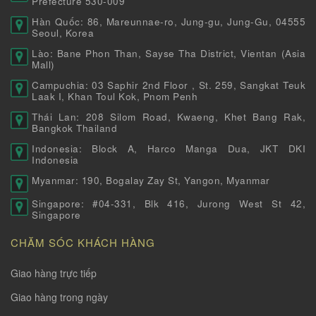
Prefecture 530-009
Hàn Quốc: 86, Mareunnae-ro, Jung-gu, Jung-Gu, 04555
Seoul, Korea
Lào: Bane Phon Than, Sayse Tha District, Vientan (Asia
Mall)
Campuchia: 03 Saphir 2nd Floor , St. 259, Sangkat Teuk
Laak I, Khan Toul Kok, Pnom Penh
Thái Lan: 208 Silom Road, Kwaeng, Khet Bang Rak,
Bangkok Thailand
Indonesia: Block A, Harco Manga Dua, JKT DKI
Indonesia
Myanmar: 190, Bogalay Zay St, Yangon, Myanmar
Singapore: #04-331, Blk 416, Jurong West St 42,
Singapore
CHĂM SÓC KHÁCH HÀNG
Giao hàng trực tiếp
Giao hàng trong ngày