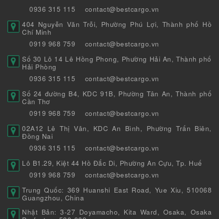
0936 315 115
contact@bestcargo.vn
404 Nguyễn Văn Trỗi, Phường Phú Lợi, Thành phố Hồ
Chí Minh
0919 968 759
contact@bestcargo.vn
Số 30 Lô 14 Lê Hồng Phong, Phường Hải An, Thành phố
Hải Phòng
0936 315 115
contact@bestcargo.vn
Số 24 đường B4, KDC 91B, Phường Tân An, Thành phố
Cần Thơ
0919 968 759
contact@bestcargo.vn
02A12 Lê Thị Vân, KDC An Bình, Phường Trấn Biên,
Đồng Nai
0936 315 115
contact@bestcargo.vn
Lô B1.29, Kiệt 44 Hồ Đắc Di, Phường An Cựu, Tp. Huế
0919 968 759
contact@bestcargo.vn
Trung Quốc: 369 Huanshi East Road, Yue Xiu, 510068
Guangzhou, China
Nhật Bản: 3-27 Doyamacho, Kita Ward, Osaka, Osaka