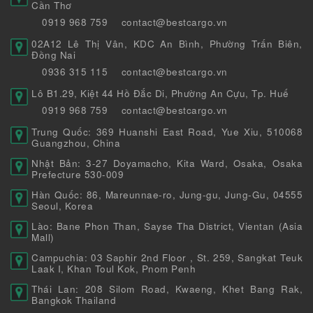
Cần Thơ
0919 968 759
contact@bestcargo.vn
02A12 Lê Thị Vân, KDC An Bình, Phường Trấn Biên,
Đồng Nai
0936 315 115
contact@bestcargo.vn
Lô B1.29, Kiệt 44 Hồ Đắc Di, Phường An Cựu, Tp. Huế
0919 968 759
contact@bestcargo.vn
Trung Quốc: 369 Huanshi East Road, Yue Xiu, 510068
Guangzhou, China
Nhật Bản: 3-27 Doyamacho, Kita Ward, Osaka, Osaka
Prefecture 530-009
Hàn Quốc: 86, Mareunnae-ro, Jung-gu, Jung-Gu, 04555
Seoul, Korea
Lào: Bane Phon Than, Sayse Tha District, Vientan (Asia
Mall)
Campuchia: 03 Saphir 2nd Floor , St. 259, Sangkat Teuk
Laak I, Khan Toul Kok, Pnom Penh
Thái Lan: 208 Silom Road, Kwaeng, Khet Bang Rak,
Bangkok Thailand