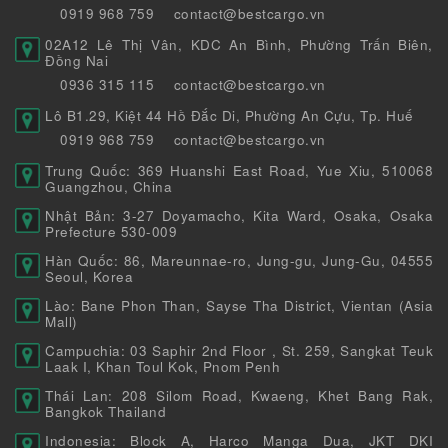
0919 968 759
contact@bestcargo.vn
02A12 Lê Thị Vân, KDC An Bình, Phường Trấn Biên,
Đồng Nai
0936 315 115
contact@bestcargo.vn
Lô B1.29, Kiệt 44 Hồ Đắc Di, Phường An Cựu, Tp. Huế
0919 968 759
contact@bestcargo.vn
Trung Quốc: 369 Huanshi East Road, Yue Xiu, 510068
Guangzhou, China
Nhật Bản: 3-27 Doyamacho, Kita Ward, Osaka, Osaka
Prefecture 530-009
Hàn Quốc: 86, Mareunnae-ro, Jung-gu, Jung-Gu, 04555
Seoul, Korea
Lào: Bane Phon Than, Sayse Tha District, Vientan (Asia
Mall)
Campuchia: 03 Saphir 2nd Floor , St. 259, Sangkat Teuk
Laak I, Khan Toul Kok, Pnom Penh
Thái Lan: 208 Silom Road, Kwaeng, Khet Bang Rak,
Bangkok Thailand
Indonesia: Block A, Harco Manga Dua, JKT DKI