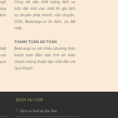
 ngũ
Cùng với việc chất lượng dịch vụ
 quy
luôn đạt mức cao nhất thì giá dịch
hành
vụ chuyển phát nhanh, vận chuyển,
COD, Bestcargo.vn ổn định, ưu đãi
nhất.
THANH TOÁN AN TOÀN
biệt
Bestcargo.vn với nhiếu phương thức
 các
thanh toán đảm bảo tính an toàn
 qua
nhanh chóng thuận tiện nhất đến với
Quý Khách.
DỊCH VỤ COD
Dịch vụ Cod tại Sài Gòn