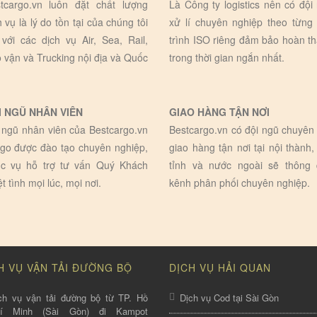
tcargo.vn luôn đặt chất lượng
Là Công ty logistics nên có đội
h vụ là lý do tồn tại của chúng tôi
xử lí chuyên nghiệp theo từng
 với các dịch vụ Air, Sea, Rail,
trình ISO riêng đảm bảo hoàn t
 vận và Trucking nội địa và Quốc
trong thời gian ngắn nhất.
I NGŨ NHÂN VIÊN
GIAO HÀNG TẬN NƠI
 ngũ nhân viên của Bestcargo.vn
Bestcargo.vn có đội ngũ chuyên 
go được đào tạo chuyên nghiệp,
giao hàng tận nơi tại nội thành,
c vụ hỗ trợ tư vấn Quý Khách
tỉnh và nước ngoài sẽ thông
ệt tình mọi lúc, mọi nơi.
kênh phân phối chuyên nghiệp.
H VỤ VẬN TẢI ĐƯỜNG BỘ
DỊCH VỤ HẢI QUAN
ch vụ vận tải đường bộ từ TP. Hồ
Dịch vụ Cod tại Sài Gòn
hí Minh (Sài Gòn) đi Kampot