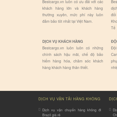
Bestcargo.vn luôn có ưu đãi với các
Bes
khách hàng lớn và khách hàng
dịc
thường xuyên, mức phí này luôn
đối
đảm bảo tôt nhất tại Việt Nam.
Kho
Tế
DỊCH VỤ KHÁCH HÀNG
ĐỘ
Bestcargo.vn luôn luôn có những
Đội
chính sách hậu mãi, chế độ bảo
Car
hiểm hàng hóa, chăm sóc khách
phụ
hàng khách hàng thân thiết.
nhi
DỊCH VỤ VẬN TẢI HÀNG KHÔNG
DỊC
Dịch vụ vận chuyển hàng không đi
Dị
Brazil giá rẻ
C