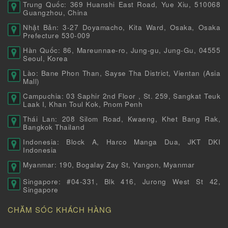
Trung Quốc: 369 Huanshi East Road, Yue Xiu, 510068
Guangzhou, China
Nhật Bản: 3-27 Doyamacho, Kita Ward, Osaka, Osaka
Prefecture 530-009
Hàn Quốc: 86, Mareunnae-ro, Jung-gu, Jung-Gu, 04555
Seoul, Korea
Lào: Bane Phon Than, Sayse Tha District, Vientan (Asia
Mall)
Campuchia: 03 Saphir 2nd Floor , St. 259, Sangkat Teuk
Laak I, Khan Toul Kok, Pnom Penh
Thái Lan: 208 Silom Road, Kwaeng, Khet Bang Rak,
Bangkok Thailand
Indonesia: Block A, Harco Manga Dua, JKT DKI
Indonesia
Myanmar: 190, Bogalay Zay St, Yangon, Myanmar
Singapore: #04-331, Blk 416, Jurong West St 42,
Singapore
CHĂM SÓC KHÁCH HÀNG