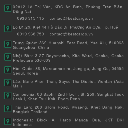
02A12 Lê Thị Vân, KDC An Bình, Phường Trấn Biên,
Đồng Nai
0936 315 115
contact@bestcargo.vn
Lô B1.29, Kiệt 44 Hồ Đắc Di, Phường An Cựu, Tp. Huế
0919 968 759
contact@bestcargo.vn
Trung Quốc: 369 Huanshi East Road, Yue Xiu, 510068
Guangzhou, China
Nhật Bản: 3-27 Doyamacho, Kita Ward, Osaka, Osaka
Prefecture 530-009
Hàn Quốc: 86, Mareunnae-ro, Jung-gu, Jung-Gu, 04555
Seoul, Korea
Lào: Bane Phon Than, Sayse Tha District, Vientan (Asia
Mall)
Campuchia: 03 Saphir 2nd Floor , St. 259, Sangkat Teuk
Laak I, Khan Toul Kok, Pnom Penh
Thái Lan: 208 Silom Road, Kwaeng, Khet Bang Rak,
Bangkok Thailand
Indonesia: Block A, Harco Manga Dua, JKT DKI
Indonesia