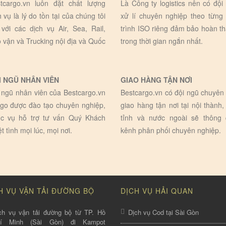
tcargo.vn luôn đặt chất lượng
Là Công ty logistics nên có đội
h vụ là lý do tồn tại của chúng tôi
xử lí chuyên nghiệp theo từng
 với các dịch vụ Air, Sea, Rail,
trình ISO riêng đảm bảo hoàn t
 vận và Trucking nội địa và Quốc
trong thời gian ngắn nhất.
I NGŨ NHÂN VIÊN
GIAO HÀNG TẬN NƠI
 ngũ nhân viên của Bestcargo.vn
Bestcargo.vn có đội ngũ chuyên 
go được đào tạo chuyên nghiệp,
giao hàng tận nơi tại nội thành,
c vụ hỗ trợ tư vấn Quý Khách
tỉnh và nước ngoài sẽ thông
ệt tình mọi lúc, mọi nơi.
kênh phân phối chuyên nghiệp.
H VỤ VẬN TẢI ĐƯỜNG BỘ
DỊCH VỤ HẢI QUAN
ch vụ vận tải đường bộ từ TP. Hồ
Dịch vụ Cod tại Sài Gòn
hí Minh (Sài Gòn) đi Kampot