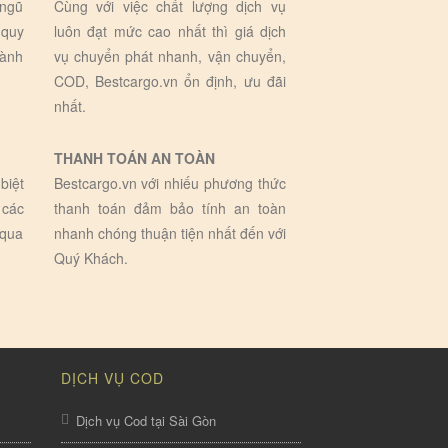
 ngũ
Cùng với việc chất lượng dịch vụ
 quy
luôn đạt mức cao nhất thì giá dịch
hành
vụ chuyển phát nhanh, vận chuyển,
COD, Bestcargo.vn ổn định, ưu đãi
nhất.
THANH TOÁN AN TOÀN
biệt
Bestcargo.vn với nhiếu phương thức
 các
thanh toán đảm bảo tính an toàn
 qua
nhanh chóng thuận tiện nhất đến với
Quý Khách.
DỊCH VỤ COD
Dịch vụ Cod tại Sài Gòn