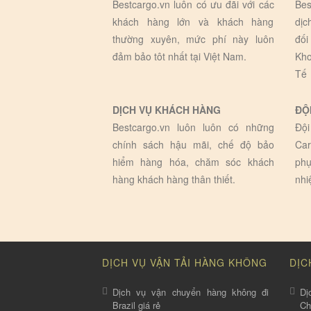
Bestcargo.vn luôn có ưu đãi với các
Bes
khách hàng lớn và khách hàng
dịc
thường xuyên, mức phí này luôn
đối
đảm bảo tôt nhất tại Việt Nam.
Kho
Tế
DỊCH VỤ KHÁCH HÀNG
ĐỘ
Bestcargo.vn luôn luôn có những
Đội
chính sách hậu mãi, chế độ bảo
Car
hiểm hàng hóa, chăm sóc khách
phụ
hàng khách hàng thân thiết.
nhi
DỊCH VỤ VẬN TẢI HÀNG KHÔNG
DỊC
Dịch vụ vận chuyển hàng không đi
Dị
Brazil giá rẻ
C