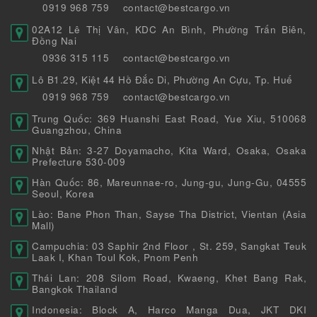
0919 968 759
contact@bestcargo.vn
02A12 Lê Thị Vân, KDC An Bình, Phường Trấn Biên,
Đồng Nai
0936 315 115
contact@bestcargo.vn
Lô B1.29, Kiệt 44 Hồ Đắc Di, Phường An Cựu, Tp. Huế
0919 968 759
contact@bestcargo.vn
Trung Quốc: 369 Huanshi East Road, Yue Xiu, 510068
Guangzhou, China
Nhật Bản: 3-27 Doyamacho, Kita Ward, Osaka, Osaka
Prefecture 530-009
Hàn Quốc: 86, Mareunnae-ro, Jung-gu, Jung-Gu, 04555
Seoul, Korea
Lào: Bane Phon Than, Sayse Tha District, Vientan (Asia
Mall)
Campuchia: 03 Saphir 2nd Floor , St. 259, Sangkat Teuk
Laak I, Khan Toul Kok, Pnom Penh
Thái Lan: 208 Silom Road, Kwaeng, Khet Bang Rak,
Bangkok Thailand
Indonesia: Block A, Harco Manga Dua, JKT DKI