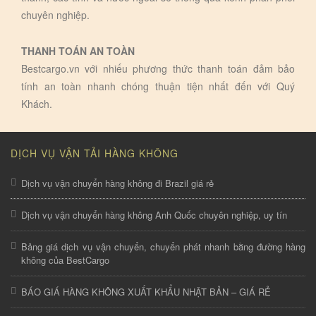
chuyên nghiệp.
THANH TOÁN AN TOÀN
Bestcargo.vn với nhiếu phương thức thanh toán đảm bảo
tính an toàn nhanh chóng thuận tiện nhất đến với Quý
Khách.
DỊCH VỤ VẬN TẢI HÀNG KHÔNG
Dịch vụ vận chuyển hàng không đi Brazil giá rẻ
Dịch vụ vận chuyển hàng không Anh Quốc chuyên nghiệp, uy tín
Bảng giá dịch vụ vận chuyển, chuyển phát nhanh bằng đường hàng
không của BestCargo
BÁO GIÁ HÀNG KHÔNG XUẤT KHẨU NHẬT BẢN – GIÁ RẺ