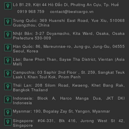
Lô B1.29, Kiệt 44 Hồ Đắc Di, Phường An Cựu, Tp. Huế
0919 968 759
contact@bestcargo.vn
Trung Quốc: 369 Huanshi East Road, Yue Xiu, 510068
Guangzhou, China
Nhật Bản: 3-27 Doyamacho, Kita Ward, Osaka, Osaka
Prefecture 530-009
Hàn Quốc: 86, Mareunnae-ro, Jung-gu, Jung-Gu, 04555
Seoul, Korea
Lào: Bane Phon Than, Sayse Tha District, Vientan (Asia
Mall)
Campuchia: 03 Saphir 2nd Floor , St. 259, Sangkat Teuk
Laak I, Khan Toul Kok, Pnom Penh
Thái Lan: 208 Silom Road, Kwaeng, Khet Bang Rak,
Bangkok Thailand
Indonesia: Block A, Harco Manga Dua, JKT DKI
Indonesia
Myanmar: 190, Bogalay Zay St, Yangon, Myanmar
Singapore: #04-331, Blk 416, Jurong West St 42,
Singapore