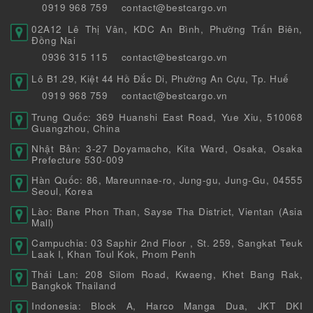
0919 968 759
contact@bestcargo.vn
02A12 Lê Thị Vân, KDC An Bình, Phường Trấn Biên,
Đồng Nai
0936 315 115
contact@bestcargo.vn
Lô B1.29, Kiệt 44 Hồ Đắc Di, Phường An Cựu, Tp. Huế
0919 968 759
contact@bestcargo.vn
Trung Quốc: 369 Huanshi East Road, Yue Xiu, 510068
Guangzhou, China
Nhật Bản: 3-27 Doyamacho, Kita Ward, Osaka, Osaka
Prefecture 530-009
Hàn Quốc: 86, Mareunnae-ro, Jung-gu, Jung-Gu, 04555
Seoul, Korea
Lào: Bane Phon Than, Sayse Tha District, Vientan (Asia
Mall)
Campuchia: 03 Saphir 2nd Floor , St. 259, Sangkat Teuk
Laak I, Khan Toul Kok, Pnom Penh
Thái Lan: 208 Silom Road, Kwaeng, Khet Bang Rak,
Bangkok Thailand
Indonesia: Block A, Harco Manga Dua, JKT DKI