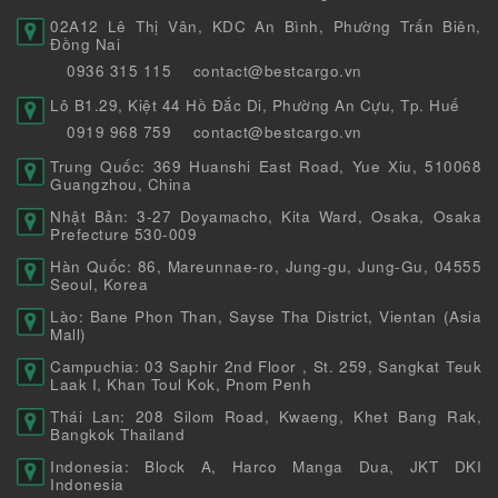
02A12 Lê Thị Vân, KDC An Bình, Phường Trấn Biên,
Đồng Nai
0936 315 115
contact@bestcargo.vn
Lô B1.29, Kiệt 44 Hồ Đắc Di, Phường An Cựu, Tp. Huế
0919 968 759
contact@bestcargo.vn
Trung Quốc: 369 Huanshi East Road, Yue Xiu, 510068
Guangzhou, China
Nhật Bản: 3-27 Doyamacho, Kita Ward, Osaka, Osaka
Prefecture 530-009
Hàn Quốc: 86, Mareunnae-ro, Jung-gu, Jung-Gu, 04555
Seoul, Korea
Lào: Bane Phon Than, Sayse Tha District, Vientan (Asia
Mall)
Campuchia: 03 Saphir 2nd Floor , St. 259, Sangkat Teuk
Laak I, Khan Toul Kok, Pnom Penh
Thái Lan: 208 Silom Road, Kwaeng, Khet Bang Rak,
Bangkok Thailand
Indonesia: Block A, Harco Manga Dua, JKT DKI
Indonesia