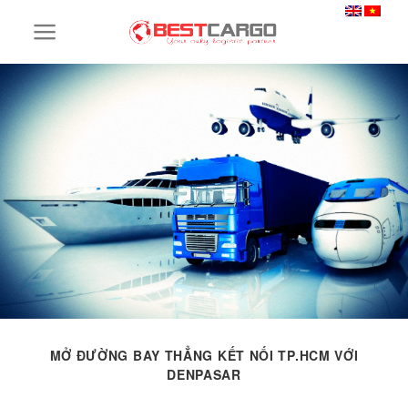
Skip
to
content
MỞ ĐƯỜNG BAY THẲNG KẾT NỐI TP.HCM VỚI
DENPASAR