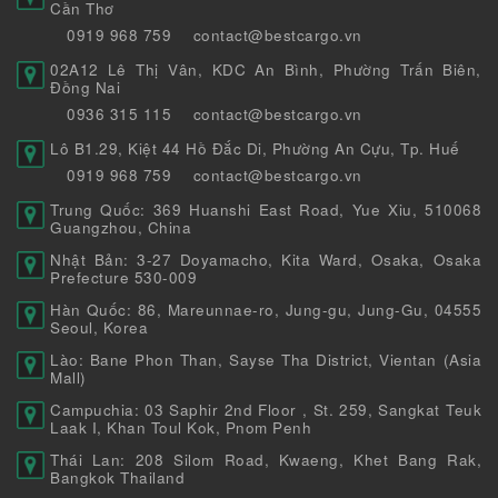
Cần Thơ
0919 968 759
contact@bestcargo.vn
02A12 Lê Thị Vân, KDC An Bình, Phường Trấn Biên,
Đồng Nai
0936 315 115
contact@bestcargo.vn
Lô B1.29, Kiệt 44 Hồ Đắc Di, Phường An Cựu, Tp. Huế
0919 968 759
contact@bestcargo.vn
Trung Quốc: 369 Huanshi East Road, Yue Xiu, 510068
Guangzhou, China
Nhật Bản: 3-27 Doyamacho, Kita Ward, Osaka, Osaka
Prefecture 530-009
Hàn Quốc: 86, Mareunnae-ro, Jung-gu, Jung-Gu, 04555
Seoul, Korea
Lào: Bane Phon Than, Sayse Tha District, Vientan (Asia
Mall)
Campuchia: 03 Saphir 2nd Floor , St. 259, Sangkat Teuk
Laak I, Khan Toul Kok, Pnom Penh
Thái Lan: 208 Silom Road, Kwaeng, Khet Bang Rak,
Bangkok Thailand