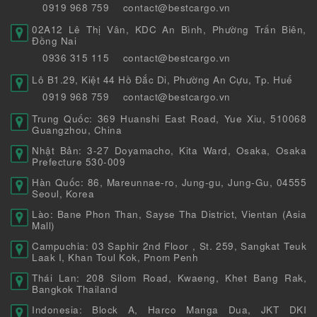
0919 968 759
contact@bestcargo.vn
02A12 Lê Thị Vân, KDC An Bình, Phường Trấn Biên,
Đồng Nai
0936 315 115
contact@bestcargo.vn
Lô B1.29, Kiệt 44 Hồ Đắc Di, Phường An Cựu, Tp. Huế
0919 968 759
contact@bestcargo.vn
Trung Quốc: 369 Huanshi East Road, Yue Xiu, 510068
Guangzhou, China
Nhật Bản: 3-27 Doyamacho, Kita Ward, Osaka, Osaka
Prefecture 530-009
Hàn Quốc: 86, Mareunnae-ro, Jung-gu, Jung-Gu, 04555
Seoul, Korea
Lào: Bane Phon Than, Sayse Tha District, Vientan (Asia
Mall)
Campuchia: 03 Saphir 2nd Floor , St. 259, Sangkat Teuk
Laak I, Khan Toul Kok, Pnom Penh
Thái Lan: 208 Silom Road, Kwaeng, Khet Bang Rak,
Bangkok Thailand
Indonesia: Block A, Harco Manga Dua, JKT DKI