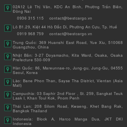
02A12 Lê Thị Vân, KDC An Bình, Phường Trấn Biên,
Đồng Nai
0936 315 115
contact@bestcargo.vn
Lô B1.29, Kiệt 44 Hồ Đắc Di, Phường An Cựu, Tp. Huế
0919 968 759
contact@bestcargo.vn
Trung Quốc: 369 Huanshi East Road, Yue Xiu, 510068
Guangzhou, China
Nhật Bản: 3-27 Doyamacho, Kita Ward, Osaka, Osaka
Prefecture 530-009
Hàn Quốc: 86, Mareunnae-ro, Jung-gu, Jung-Gu, 04555
Seoul, Korea
Lào: Bane Phon Than, Sayse Tha District, Vientan (Asia
Mall)
Campuchia: 03 Saphir 2nd Floor , St. 259, Sangkat Teuk
Laak I, Khan Toul Kok, Pnom Penh
Thái Lan: 208 Silom Road, Kwaeng, Khet Bang Rak,
Bangkok Thailand
Indonesia: Block A, Harco Manga Dua, JKT DKI
Indonesia