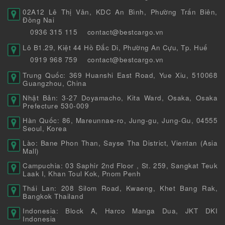
02A12 Lê Thị Vân, KDC An Bình, Phường Trấn Biên,
Đồng Nai
0936 315 115
contact@bestcargo.vn
Lô B1.29, Kiệt 44 Hồ Đắc Di, Phường An Cựu, Tp. Huế
0919 968 759
contact@bestcargo.vn
Trung Quốc: 369 Huanshi East Road, Yue Xiu, 510068
Guangzhou, China
Nhật Bản: 3-27 Doyamacho, Kita Ward, Osaka, Osaka
Prefecture 530-009
Hàn Quốc: 86, Mareunnae-ro, Jung-gu, Jung-Gu, 04555
Seoul, Korea
Lào: Bane Phon Than, Sayse Tha District, Vientan (Asia
Mall)
Campuchia: 03 Saphir 2nd Floor , St. 259, Sangkat Teuk
Laak I, Khan Toul Kok, Pnom Penh
Thái Lan: 208 Silom Road, Kwaeng, Khet Bang Rak,
Bangkok Thailand
Indonesia: Block A, Harco Manga Dua, JKT DKI
Indonesia