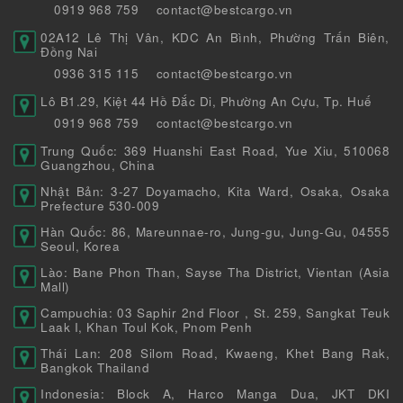
0919 968 759
contact@bestcargo.vn
02A12 Lê Thị Vân, KDC An Bình, Phường Trấn Biên,
Đồng Nai
0936 315 115
contact@bestcargo.vn
Lô B1.29, Kiệt 44 Hồ Đắc Di, Phường An Cựu, Tp. Huế
0919 968 759
contact@bestcargo.vn
Trung Quốc: 369 Huanshi East Road, Yue Xiu, 510068
Guangzhou, China
Nhật Bản: 3-27 Doyamacho, Kita Ward, Osaka, Osaka
Prefecture 530-009
Hàn Quốc: 86, Mareunnae-ro, Jung-gu, Jung-Gu, 04555
Seoul, Korea
Lào: Bane Phon Than, Sayse Tha District, Vientan (Asia
Mall)
Campuchia: 03 Saphir 2nd Floor , St. 259, Sangkat Teuk
Laak I, Khan Toul Kok, Pnom Penh
Thái Lan: 208 Silom Road, Kwaeng, Khet Bang Rak,
Bangkok Thailand
Indonesia: Block A, Harco Manga Dua, JKT DKI