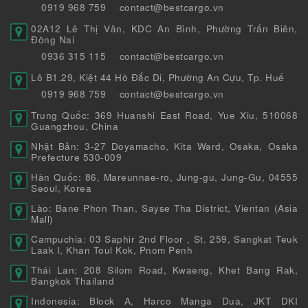
0919 968 759
contact@bestcargo.vn
02A12 Lê Thị Vân, KDC An Bình, Phường Trấn Biên,
Đồng Nai
0936 315 115
contact@bestcargo.vn
Lô B1.29, Kiệt 44 Hồ Đắc Di, Phường An Cựu, Tp. Huế
0919 968 759
contact@bestcargo.vn
Trung Quốc: 369 Huanshi East Road, Yue Xiu, 510068
Guangzhou, China
Nhật Bản: 3-27 Doyamacho, Kita Ward, Osaka, Osaka
Prefecture 530-009
Hàn Quốc: 86, Mareunnae-ro, Jung-gu, Jung-Gu, 04555
Seoul, Korea
Lào: Bane Phon Than, Sayse Tha District, Vientan (Asia
Mall)
Campuchia: 03 Saphir 2nd Floor , St. 259, Sangkat Teuk
Laak I, Khan Toul Kok, Pnom Penh
Thái Lan: 208 Silom Road, Kwaeng, Khet Bang Rak,
Bangkok Thailand
Indonesia: Block A, Harco Manga Dua, JKT DKI