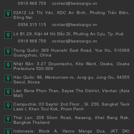
0919 968 759
contact@bestcargo.vn
02A12 Lê Thị Vân, KDC An Bình, Phường Trấn Biên,
Đồng Nai
0936 315 115
contact@bestcargo.vn
Lô B1.29, Kiệt 44 Hồ Đắc Di, Phường An Cựu, Tp. Huế
0919 968 759
contact@bestcargo.vn
Trung Quốc: 369 Huanshi East Road, Yue Xiu, 510068
Guangzhou, China
Nhật Bản: 3-27 Doyamacho, Kita Ward, Osaka, Osaka
Prefecture 530-009
Hàn Quốc: 86, Mareunnae-ro, Jung-gu, Jung-Gu, 04555
Seoul, Korea
Lào: Bane Phon Than, Sayse Tha District, Vientan (Asia
Mall)
Campuchia: 03 Saphir 2nd Floor , St. 259, Sangkat Teuk
Laak I, Khan Toul Kok, Pnom Penh
Thái Lan: 208 Silom Road, Kwaeng, Khet Bang Rak,
Bangkok Thailand
Indonesia: Block A, Harco Manga Dua, JKT DKI