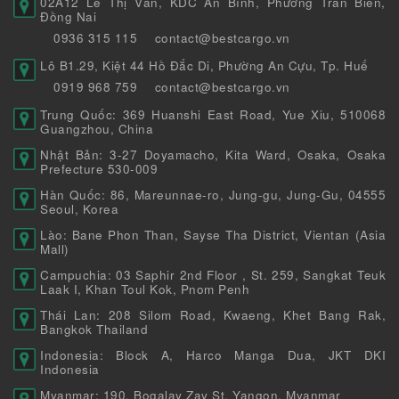
02A12 Lê Thị Vân, KDC An Bình, Phường Trấn Biên,
Đồng Nai
0936 315 115
contact@bestcargo.vn
Lô B1.29, Kiệt 44 Hồ Đắc Di, Phường An Cựu, Tp. Huế
0919 968 759
contact@bestcargo.vn
Trung Quốc: 369 Huanshi East Road, Yue Xiu, 510068
Guangzhou, China
Nhật Bản: 3-27 Doyamacho, Kita Ward, Osaka, Osaka
Prefecture 530-009
Hàn Quốc: 86, Mareunnae-ro, Jung-gu, Jung-Gu, 04555
Seoul, Korea
Lào: Bane Phon Than, Sayse Tha District, Vientan (Asia
Mall)
Campuchia: 03 Saphir 2nd Floor , St. 259, Sangkat Teuk
Laak I, Khan Toul Kok, Pnom Penh
Thái Lan: 208 Silom Road, Kwaeng, Khet Bang Rak,
Bangkok Thailand
Indonesia: Block A, Harco Manga Dua, JKT DKI
Indonesia
Myanmar: 190, Bogalay Zay St, Yangon, Myanmar