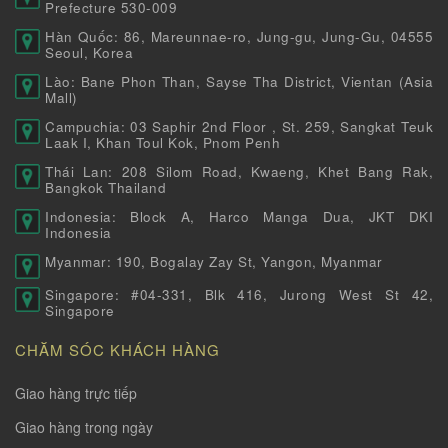
Prefecture 530-009
Hàn Quốc: 86, Mareunnae-ro, Jung-gu, Jung-Gu, 04555
Seoul, Korea
Lào: Bane Phon Than, Sayse Tha District, Vientan (Asia
Mall)
Campuchia: 03 Saphir 2nd Floor , St. 259, Sangkat Teuk
Laak I, Khan Toul Kok, Pnom Penh
Thái Lan: 208 Silom Road, Kwaeng, Khet Bang Rak,
Bangkok Thailand
Indonesia: Block A, Harco Manga Dua, JKT DKI
Indonesia
Myanmar: 190, Bogalay Zay St, Yangon, Myanmar
Singapore: #04-331, Blk 416, Jurong West St 42,
Singapore
CHĂM SÓC KHÁCH HÀNG
Giao hàng trực tiếp
Giao hàng trong ngày