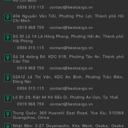
Hồ Chí Minh
0936 315 115
contact@bestcargo.vn
404 Nguyễn Văn Trỗi, Phường Phú Lợi, Thành phố Hồ
Chí Minh
0919 968 759
contact@bestcargo.vn
Số 30 Lô 14 Lê Hồng Phong, Phường Hải An, Thành phố
Hải Phòng
0936 315 115
contact@bestcargo.vn
Số 24 đường B4, KDC 91B, Phường Tân An, Thành phố
Cần Thơ
0919 968 759
contact@bestcargo.vn
02A12 Lê Thị Vân, KDC An Bình, Phường Trấn Biên,
Đồng Nai
0936 315 115
contact@bestcargo.vn
Lô B1.29, Kiệt 44 Hồ Đắc Di, Phường An Cựu, Tp. Huế
0919 968 759
contact@bestcargo.vn
Trung Quốc: 369 Huanshi East Road, Yue Xiu, 510068
Guangzhou, China
Nhật Bản: 3-27 Doyamacho, Kita Ward, Osaka, Osaka