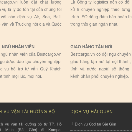
tcargo.vn luôn đặt chất lượng
Là Công ty logistics nên có đội
h vụ là lý do tồn tại của chúng tôi
xử lí chuyên nghiệp theo từng
 với các dịch vụ Air, Sea, Rail,
trình ISO riêng đảm bảo hoàn t
 vận và Trucking nội địa và Quốc
trong thời gian ngắn nhất.
I NGŨ NHÂN VIÊN
GIAO HÀNG TẬN NƠI
 ngũ nhân viên của Bestcargo.vn
Bestcargo.vn có đội ngũ chuyên 
go được đào tạo chuyên nghiệp,
giao hàng tận nơi tại nội thành,
c vụ hỗ trợ tư vấn Quý Khách
tỉnh và nước ngoài sẽ thông
ệt tình mọi lúc, mọi nơi.
kênh phân phối chuyên nghiệp.
H VỤ VẬN TẢI ĐƯỜNG BỘ
DỊCH VỤ HẢI QUAN
ch vụ vận tải đường bộ từ TP. Hồ
Dịch vụ Cod tại Sài Gòn
hí Minh (Sài Gòn) đi Kampot