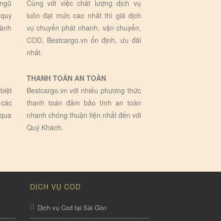
 ngũ
Cùng với việc chất lượng dịch vụ
 quy
luôn đạt mức cao nhất thì giá dịch
hành
vụ chuyển phát nhanh, vận chuyển,
COD, Bestcargo.vn ổn định, ưu đãi
nhất.
THANH TOÁN AN TOÀN
biệt
Bestcargo.vn với nhiếu phương thức
 các
thanh toán đảm bảo tính an toàn
 qua
nhanh chóng thuận tiện nhất đến với
Quý Khách.
DỊCH VỤ COD
Dịch vụ Cod tại Sài Gòn