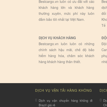
Bestcargo.vn luôn có ưu đãi với các
Bes
khách hàng lớn và khách hàng
dịc
thường xuyên, mức phí này luôn
đối
đảm bảo tôt nhất tại Việt Nam.
Kho
Tế
DỊCH VỤ KHÁCH HÀNG
ĐỘ
Bestcargo.vn luôn luôn có những
Đội
chính sách hậu mãi, chế độ bảo
Car
hiểm hàng hóa, chăm sóc khách
phụ
hàng khách hàng thân thiết.
nhi
DỊCH VỤ VẬN TẢI HÀNG KHÔNG
DỊC
Dịch vụ vận chuyển hàng không đi
Dị
Brazil giá rẻ
C