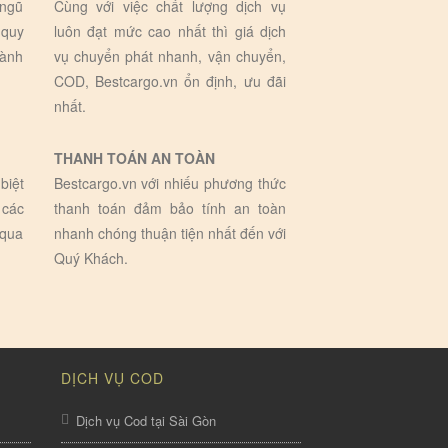
 ngũ
Cùng với việc chất lượng dịch vụ
 quy
luôn đạt mức cao nhất thì giá dịch
hành
vụ chuyển phát nhanh, vận chuyển,
COD, Bestcargo.vn ổn định, ưu đãi
nhất.
THANH TOÁN AN TOÀN
biệt
Bestcargo.vn với nhiếu phương thức
 các
thanh toán đảm bảo tính an toàn
 qua
nhanh chóng thuận tiện nhất đến với
Quý Khách.
DỊCH VỤ COD
Dịch vụ Cod tại Sài Gòn