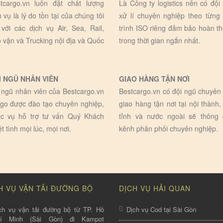
tcargo.vn luôn đặt chất lượng
Là Công ty logistics nên có đội
h vụ là lý do tồn tại của chúng tôi
xử lí chuyên nghiệp theo từng
 với các dịch vụ Air, Sea, Rail,
trình ISO riêng đảm bảo hoàn t
 vận và Trucking nội địa và Quốc
trong thời gian ngắn nhất.
I NGŨ NHÂN VIÊN
GIAO HÀNG TẬN NƠI
 ngũ nhân viên của Bestcargo.vn
Bestcargo.vn có đội ngũ chuyên 
go được đào tạo chuyên nghiệp,
giao hàng tận nơi tại nội thành,
c vụ hỗ trợ tư vấn Quý Khách
tỉnh và nước ngoài sẽ thông
ệt tình mọi lúc, mọi nơi.
kênh phân phối chuyên nghiệp.
H VỤ VẬN TẢI ĐƯỜNG BỘ
DỊCH VỤ HẢI QUAN
ch vụ vận tải đường bộ từ TP. Hồ
Dịch vụ Cod tại Sài Gòn
hí Minh (Sài Gòn) đi Kampot