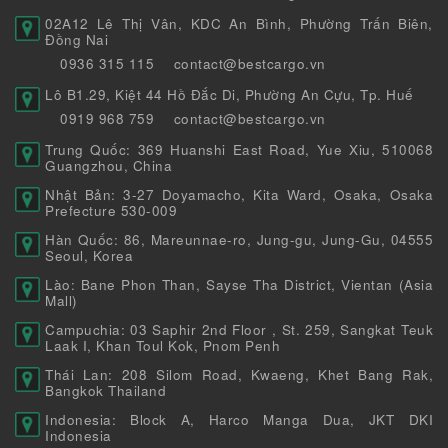
02A12 Lê Thị Vân, KDC An Bình, Phường Trấn Biên,
Đồng Nai
0936 315 115
contact@bestcargo.vn
Lô B1.29, Kiệt 44 Hồ Đắc Di, Phường An Cựu, Tp. Huế
0919 968 759
contact@bestcargo.vn
Trung Quốc: 369 Huanshi East Road, Yue Xiu, 510068
Guangzhou, China
Nhật Bản: 3-27 Doyamacho, Kita Ward, Osaka, Osaka
Prefecture 530-009
Hàn Quốc: 86, Mareunnae-ro, Jung-gu, Jung-Gu, 04555
Seoul, Korea
Lào: Bane Phon Than, Sayse Tha District, Vientan (Asia
Mall)
Campuchia: 03 Saphir 2nd Floor , St. 259, Sangkat Teuk
Laak I, Khan Toul Kok, Pnom Penh
Thái Lan: 208 Silom Road, Kwaeng, Khet Bang Rak,
Bangkok Thailand
Indonesia: Block A, Harco Manga Dua, JKT DKI
Indonesia