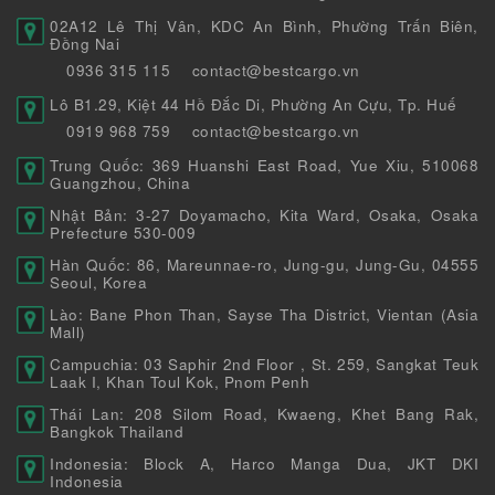
02A12 Lê Thị Vân, KDC An Bình, Phường Trấn Biên,
Đồng Nai
0936 315 115
contact@bestcargo.vn
Lô B1.29, Kiệt 44 Hồ Đắc Di, Phường An Cựu, Tp. Huế
0919 968 759
contact@bestcargo.vn
Trung Quốc: 369 Huanshi East Road, Yue Xiu, 510068
Guangzhou, China
Nhật Bản: 3-27 Doyamacho, Kita Ward, Osaka, Osaka
Prefecture 530-009
Hàn Quốc: 86, Mareunnae-ro, Jung-gu, Jung-Gu, 04555
Seoul, Korea
Lào: Bane Phon Than, Sayse Tha District, Vientan (Asia
Mall)
Campuchia: 03 Saphir 2nd Floor , St. 259, Sangkat Teuk
Laak I, Khan Toul Kok, Pnom Penh
Thái Lan: 208 Silom Road, Kwaeng, Khet Bang Rak,
Bangkok Thailand
Indonesia: Block A, Harco Manga Dua, JKT DKI
Indonesia