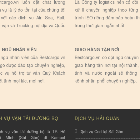
tcargo.vn luôn đặt chất lượng
Là Công ty logistics nên có đội
h vụ là lý do tồn tại của chúng tôi
xử lí chuyên nghiệp theo từng
 với các dịch vụ Air, Sea, Rail,
trình ISO riêng đảm bảo hoàn t
 vận và Trucking nội địa và Quốc
trong thời gian ngắn nhất.
I NGŨ NHÂN VIÊN
GIAO HÀNG TẬN NƠI
 ngũ nhân viên của Bestcargo.vn
Bestcargo.vn có đội ngũ chuyên 
go được đào tạo chuyên nghiệp,
giao hàng tận nơi tại nội thành,
c vụ hỗ trợ tư vấn Quý Khách
tỉnh và nước ngoài sẽ thông
ệt tình mọi lúc, mọi nơi.
kênh phân phối chuyên nghiệp.
H VỤ VẬN TẢI ĐƯỜNG BỘ
DỊCH VỤ HẢI QUAN
ch vụ vận tải đường bộ từ TP. Hồ
Dịch vụ Cod tại Sài Gòn
hí Minh (Sài Gòn) đi Kampot