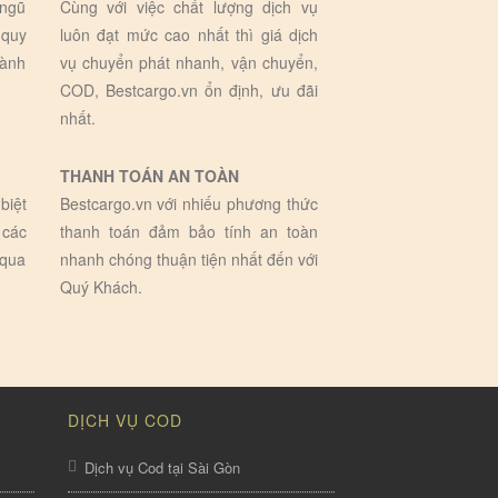
 ngũ
Cùng với việc chất lượng dịch vụ
 quy
luôn đạt mức cao nhất thì giá dịch
hành
vụ chuyển phát nhanh, vận chuyển,
COD, Bestcargo.vn ổn định, ưu đãi
nhất.
THANH TOÁN AN TOÀN
biệt
Bestcargo.vn với nhiếu phương thức
 các
thanh toán đảm bảo tính an toàn
 qua
nhanh chóng thuận tiện nhất đến với
Quý Khách.
DỊCH VỤ COD
Dịch vụ Cod tại Sài Gòn