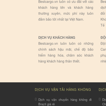
Bestcargo.vn luôn có ưu đãi với các
Bes
khách hàng lớn và khách hàng
dịc
thường xuyên, mức phí này luôn
đối
đảm bảo tôt nhất tại Việt Nam.
Kho
Tế
DỊCH VỤ KHÁCH HÀNG
ĐỘ
Bestcargo.vn luôn luôn có những
Đội
chính sách hậu mãi, chế độ bảo
Car
hiểm hàng hóa, chăm sóc khách
phụ
hàng khách hàng thân thiết.
nhi
DỊCH VỤ VẬN TẢI HÀNG KHÔNG
DỊC
Dịch vụ vận chuyển hàng không đi
Dị
Brazil giá rẻ
C