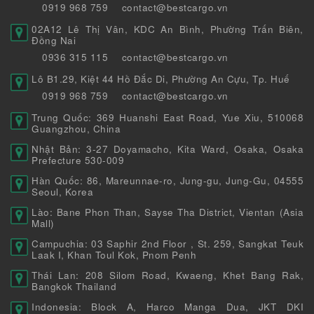
0919 968 759
contact@bestcargo.vn
02A12 Lê Thị Vân, KDC An Bình, Phường Trấn Biên,
Đồng Nai
0936 315 115
contact@bestcargo.vn
Lô B1.29, Kiệt 44 Hồ Đắc Di, Phường An Cựu, Tp. Huế
0919 968 759
contact@bestcargo.vn
Trung Quốc: 369 Huanshi East Road, Yue Xiu, 510068
Guangzhou, China
Nhật Bản: 3-27 Doyamacho, Kita Ward, Osaka, Osaka
Prefecture 530-009
Hàn Quốc: 86, Mareunnae-ro, Jung-gu, Jung-Gu, 04555
Seoul, Korea
Lào: Bane Phon Than, Sayse Tha District, Vientan (Asia
Mall)
Campuchia: 03 Saphir 2nd Floor , St. 259, Sangkat Teuk
Laak I, Khan Toul Kok, Pnom Penh
Thái Lan: 208 Silom Road, Kwaeng, Khet Bang Rak,
Bangkok Thailand
Indonesia: Block A, Harco Manga Dua, JKT DKI