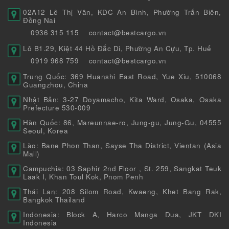
02A12 Lê Thị Vân, KDC An Bình, Phường Trấn Biên,
Đồng Nai
0936 315 115
contact@bestcargo.vn
Lô B1.29, Kiệt 44 Hồ Đắc Di, Phường An Cựu, Tp. Huế
0919 968 759
contact@bestcargo.vn
Trung Quốc: 369 Huanshi East Road, Yue Xiu, 510068
Guangzhou, China
Nhật Bản: 3-27 Doyamacho, Kita Ward, Osaka, Osaka
Prefecture 530-009
Hàn Quốc: 86, Mareunnae-ro, Jung-gu, Jung-Gu, 04555
Seoul, Korea
Lào: Bane Phon Than, Sayse Tha District, Vientan (Asia
Mall)
Campuchia: 03 Saphir 2nd Floor , St. 259, Sangkat Teuk
Laak I, Khan Toul Kok, Pnom Penh
Thái Lan: 208 Silom Road, Kwaeng, Khet Bang Rak,
Bangkok Thailand
Indonesia: Block A, Harco Manga Dua, JKT DKI
Indonesia