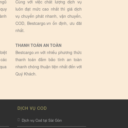
 ngũ
Cùng với việc chất lượng dịch vụ
 quy
luôn đạt mức cao nhất thì giá dịch
hành
vụ chuyển phát nhanh, vận chuyển,
COD, Bestcargo.vn ổn định, ưu đãi
nhất.
THANH TOÁN AN TOÀN
biệt
Bestcargo.vn với nhiếu phương thức
 các
thanh toán đảm bảo tính an toàn
 qua
nhanh chóng thuận tiện nhất đến với
Quý Khách.
DỊCH VỤ COD
Dịch vụ Cod tại Sài Gòn