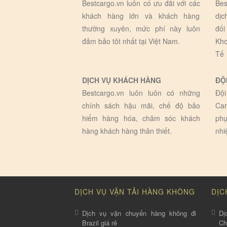
Bestcargo.vn luôn có ưu đãi với các
Bes
khách hàng lớn và khách hàng
dịc
thường xuyên, mức phí này luôn
đối
đảm bảo tôt nhất tại Việt Nam.
Kho
Tế
DỊCH VỤ KHÁCH HÀNG
ĐỘ
Bestcargo.vn luôn luôn có những
Đội
chính sách hậu mãi, chế độ bảo
Car
hiểm hàng hóa, chăm sóc khách
phụ
hàng khách hàng thân thiết.
nhi
DỊCH VỤ VẬN TẢI HÀNG KHÔNG
DỊC
Dịch vụ vận chuyển hàng không đi
Dị
Brazil giá rẻ
C