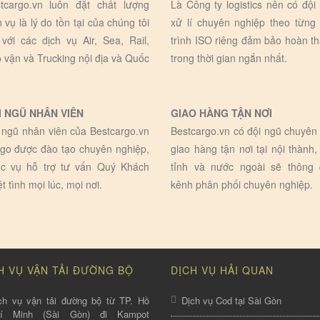
tcargo.vn luôn đặt chất lượng
Là Công ty logistics nên có đội
h vụ là lý do tồn tại của chúng tôi
xử lí chuyên nghiệp theo từng
 với các dịch vụ Air, Sea, Rail,
trình ISO riêng đảm bảo hoàn t
 vận và Trucking nội địa và Quốc
trong thời gian ngắn nhất.
I NGŨ NHÂN VIÊN
GIAO HÀNG TẬN NƠI
 ngũ nhân viên của Bestcargo.vn
Bestcargo.vn có đội ngũ chuyên 
go được đào tạo chuyên nghiệp,
giao hàng tận nơi tại nội thành,
c vụ hỗ trợ tư vấn Quý Khách
tỉnh và nước ngoài sẽ thông
ệt tình mọi lúc, mọi nơi.
kênh phân phối chuyên nghiệp.
H VỤ VẬN TẢI ĐƯỜNG BỘ
DỊCH VỤ HẢI QUAN
ch vụ vận tải đường bộ từ TP. Hồ
Dịch vụ Cod tại Sài Gòn
hí Minh (Sài Gòn) đi Kampot