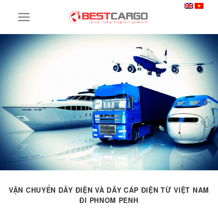
Skip
to
content
VẬN CHUYỂN DÂY ĐIỆN VÀ DÂY CÁP ĐIỆN TỪ VIỆT NAM
ĐI PHNOM PENH