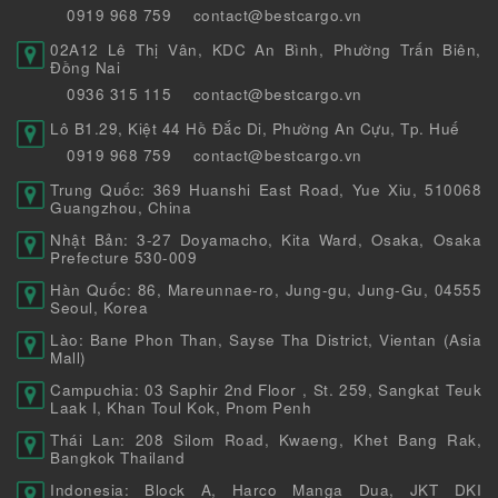
0919 968 759
contact@bestcargo.vn
02A12 Lê Thị Vân, KDC An Bình, Phường Trấn Biên,
Đồng Nai
0936 315 115
contact@bestcargo.vn
Lô B1.29, Kiệt 44 Hồ Đắc Di, Phường An Cựu, Tp. Huế
0919 968 759
contact@bestcargo.vn
Trung Quốc: 369 Huanshi East Road, Yue Xiu, 510068
Guangzhou, China
Nhật Bản: 3-27 Doyamacho, Kita Ward, Osaka, Osaka
Prefecture 530-009
Hàn Quốc: 86, Mareunnae-ro, Jung-gu, Jung-Gu, 04555
Seoul, Korea
Lào: Bane Phon Than, Sayse Tha District, Vientan (Asia
Mall)
Campuchia: 03 Saphir 2nd Floor , St. 259, Sangkat Teuk
Laak I, Khan Toul Kok, Pnom Penh
Thái Lan: 208 Silom Road, Kwaeng, Khet Bang Rak,
Bangkok Thailand
Indonesia: Block A, Harco Manga Dua, JKT DKI