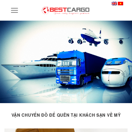
Skip
to
content
VẬN CHUYỂN ĐỒ ĐỂ QUÊN TẠI KHÁCH SẠN VỀ MỸ