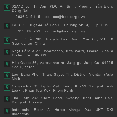
02A12 Lê Thị Vân, KDC An Bình, Phường Trấn Biên,
Đồng Nai
0936 315 115
contact@bestcargo.vn
Lô B1.29, Kiệt 44 Hồ Đắc Di, Phường An Cựu, Tp. Huế
0919 968 759
contact@bestcargo.vn
Trung Quốc: 369 Huanshi East Road, Yue Xiu, 510068
Guangzhou, China
Nhật Bản: 3-27 Doyamacho, Kita Ward, Osaka, Osaka
Prefecture 530-009
Hàn Quốc: 86, Mareunnae-ro, Jung-gu, Jung-Gu, 04555
Seoul, Korea
Lào: Bane Phon Than, Sayse Tha District, Vientan (Asia
Mall)
Campuchia: 03 Saphir 2nd Floor , St. 259, Sangkat Teuk
Laak I, Khan Toul Kok, Pnom Penh
Thái Lan: 208 Silom Road, Kwaeng, Khet Bang Rak,
Bangkok Thailand
Indonesia: Block A, Harco Manga Dua, JKT DKI
Indonesia