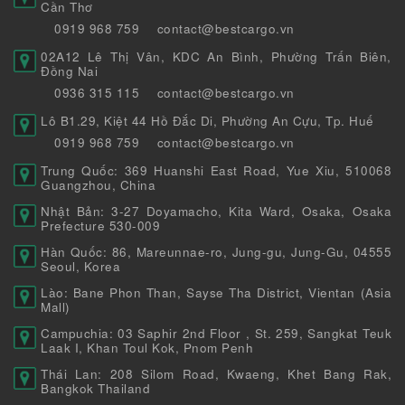
Cần Thơ
0919 968 759
contact@bestcargo.vn
02A12 Lê Thị Vân, KDC An Bình, Phường Trấn Biên,
Đồng Nai
0936 315 115
contact@bestcargo.vn
Lô B1.29, Kiệt 44 Hồ Đắc Di, Phường An Cựu, Tp. Huế
0919 968 759
contact@bestcargo.vn
Trung Quốc: 369 Huanshi East Road, Yue Xiu, 510068
Guangzhou, China
Nhật Bản: 3-27 Doyamacho, Kita Ward, Osaka, Osaka
Prefecture 530-009
Hàn Quốc: 86, Mareunnae-ro, Jung-gu, Jung-Gu, 04555
Seoul, Korea
Lào: Bane Phon Than, Sayse Tha District, Vientan (Asia
Mall)
Campuchia: 03 Saphir 2nd Floor , St. 259, Sangkat Teuk
Laak I, Khan Toul Kok, Pnom Penh
Thái Lan: 208 Silom Road, Kwaeng, Khet Bang Rak,
Bangkok Thailand