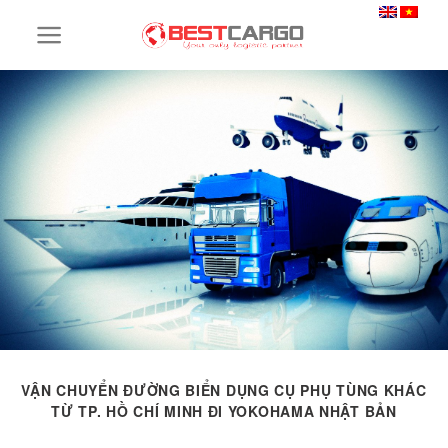
Skip
to
content
VẬN CHUYỂN ĐƯỜNG BIỂN DỤNG CỤ PHỤ TÙNG KHÁC
TỪ TP. HỒ CHÍ MINH ĐI YOKOHAMA NHẬT BẢN