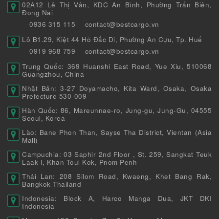
02A12 Lê Thị Vân, KDC An Bình, Phường Trấn Biên,
Đồng Nai
0936 315 115
contact@bestcargo.vn
Lô B1.29, Kiệt 44 Hồ Đắc Di, Phường An Cựu, Tp. Huế
0919 968 759
contact@bestcargo.vn
Trung Quốc: 369 Huanshi East Road, Yue Xiu, 510068
Guangzhou, China
Nhật Bản: 3-27 Doyamacho, Kita Ward, Osaka, Osaka
Prefecture 530-009
Hàn Quốc: 86, Mareunnae-ro, Jung-gu, Jung-Gu, 04555
Seoul, Korea
Lào: Bane Phon Than, Sayse Tha District, Vientan (Asia
Mall)
Campuchia: 03 Saphir 2nd Floor , St. 259, Sangkat Teuk
Laak I, Khan Toul Kok, Pnom Penh
Thái Lan: 208 Silom Road, Kwaeng, Khet Bang Rak,
Bangkok Thailand
Indonesia: Block A, Harco Manga Dua, JKT DKI
Indonesia