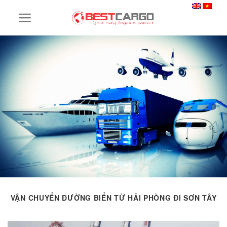
Skip
to
content
VẬN CHUYỂN ĐƯỜNG BIỂN TỪ HẢI PHÒNG ĐI SƠN TÂY