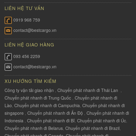
LIÊN HỆ TƯ VẤN
0919 968 759
contact@bestcargo.vn
LIÊN HỆ GIAO HÀNG
093 456 2259
contact@bestcargo.vn
XU HƯỚNG TÌM KIẾM
Công ty vận tải giao nhận
,
Chuyển phát nhanh đi Thái Lan
,
Chuyển phát nhanh đi Trung Quốc
,
Chuyển phát nhanh đi
Lào
,
Chuyển phát nhanh đi Campuchia
,
Chuyển phát nhanh đi
singapore
,
Chuyển phát nhanh đi Ấn Độ
,
Chuyển phát nhanh đi
Indonesia
,
Chuyển phát nhanh đi Bỉ
,
Chuyển phát nhanh đi Úc
,
Chuyển phát nhanh đi Belarus
,
Chuyển phát nhanh đi Brazil
,
Chuyển phát nhanh đi Canada
,
Chuyển phát nhanh đi