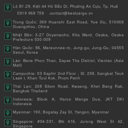
Lô B1.29, Kiệt 44 Hồ Đắc Di, Phường An Cựu, Tp. Huế
0919 968 759
contact@bestcargo.vn
Trung Quốc: 369 Huanshi East Road, Yue Xiu, 510068
Guangzhou, China
Nhật Bản: 3-27 Doyamacho, Kita Ward, Osaka, Osaka
Prefecture 530-009
Hàn Quốc: 86, Mareunnae-ro, Jung-gu, Jung-Gu, 04555
Seoul, Korea
Lào: Bane Phon Than, Sayse Tha District, Vientan (Asia
Mall)
Campuchia: 03 Saphir 2nd Floor , St. 259, Sangkat Teuk
Laak I, Khan Toul Kok, Pnom Penh
Thái Lan: 208 Silom Road, Kwaeng, Khet Bang Rak,
Bangkok Thailand
Indonesia: Block A, Harco Manga Dua, JKT DKI
Indonesia
Myanmar: 190, Bogalay Zay St, Yangon, Myanmar
Singapore: #04-331, Blk 416, Jurong West St 42,
Singapore