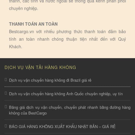
thành, các tỉnh và nước ngoài sẽ thông qua kênh phân phối
chuyên nghiệp.
THANH TOÁN AN TOÀN
Bestcargo.vn với nhiếu phương thức thanh toán đảm bảo
tính an toàn nhanh chóng thuận tiện nhất đến với Quý
Khách.
DỊCH VỤ VẬN TẢI HÀNG KHÔNG
Dịch vụ vận chuyển hàng không đi Brazil giá rẻ
Dịch vụ vận chuyển hàng không Anh Quốc chuyên nghiệp, uy tín
Bảng giá dịch vụ vận chuyển, chuyển phát nhanh bằng đường hàng
không của BestCargo
BÁO GIÁ HÀNG KHÔNG XUẤT KHẨU NHẬT BẢN – GIÁ RẺ